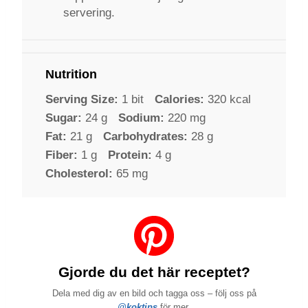
servering.
Nutrition
Serving Size:
1 bit
Calories:
320 kcal
Sugar:
24 g
Sodium:
220 mg
Fat:
21 g
Carbohydrates:
28 g
Fiber:
1 g
Protein:
4 g
Cholesterol:
65 mg
Gjorde du det här receptet?
Dela med dig av en bild och tagga oss – följ oss på
@koktips
för mer.