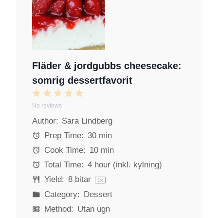
Fläder & jordgubbs cheesecake:
somrig dessertfavorit
1
2
3
4
5
No reviews
S
S
S
S
S
Author:
Sara Lindberg
t
t
t
t
t
a
a
a
a
a
Prep Time:
30 min
r
r
r
r
r
Cook Time:
10 min
s
s
s
s
Total Time:
4 hour (inkl. kylning)
Yield:
8
bitar
1
x
Category:
Dessert
Method:
Utan ugn