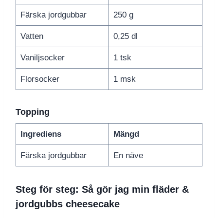
Färska jordgubbar
250 g
Vatten
0,25 dl
Vaniljsocker
1 tsk
Florsocker
1 msk
Topping
Ingrediens
Mängd
Färska jordgubbar
En näve
Steg för steg: Så gör jag min fläder &
jordgubbs cheesecake