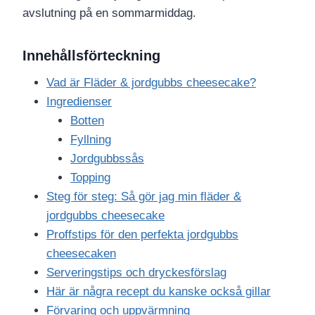
avslutning på en sommarmiddag.
Innehållsförteckning
Vad är Fläder & jordgubbs cheesecake?
Ingredienser
Botten
Fyllning
Jordgubbssås
Topping
Steg för steg: Så gör jag min fläder &
jordgubbs cheesecake
Proffstips för den perfekta jordgubbs
cheesecaken
Serveringstips och dryckesförslag
Här är några recept du kanske också gillar
Förvaring och uppvärmning