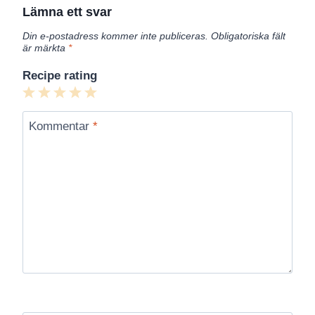
Lämna ett svar
Din e-postadress kommer inte publiceras.
Obligatoriska fält
är märkta
*
Recipe rating
1
2
3
4
5
Star
Stars
Stars
Stars
Stars
Kommentar
*