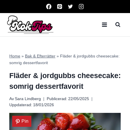
Skip
to
content
Home
»
Bak & Efterrätter
»
Fläder & jordgubbs cheesecake:
somrig dessertfavorit
Fläder & jordgubbs cheesecake:
somrig dessertfavorit
Av
Sara Lindberg
Publicerad:
22/05/2025
Uppdaterad:
18/01/2026
Pin