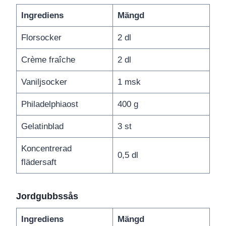
Ingrediens
Mängd
Florsocker
2 dl
Crème fraîche
2 dl
Vaniljsocker
1 msk
Philadelphiaost
400 g
Gelatinblad
3 st
Koncentrerad
0,5 dl
flädersaft
Jordgubbssås
Ingrediens
Mängd