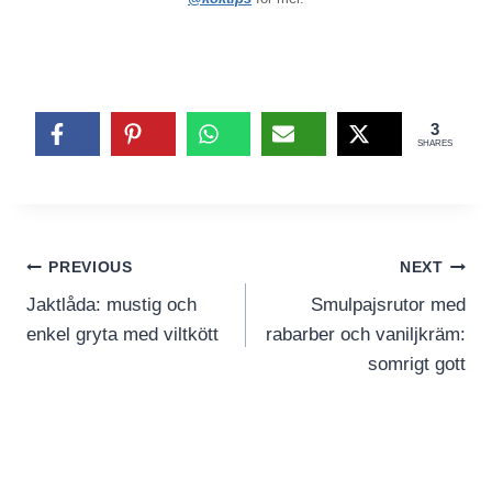
3
SHARES
Inläggsnavigering
PREVIOUS
NEXT
Jaktlåda: mustig och
Smulpajsrutor med
enkel gryta med viltkött
rabarber och vaniljkräm:
somrigt gott