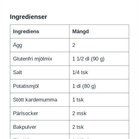
Ingredienser
Ingrediens
Mängd
Ägg
2
Glutenfri mjölmix
1 1/2 dl (90 g)
Salt
1/4 tsk
Potatismjöl
1 dl (80 g)
Stött kardemumma
1 tsk
Pärlsocker
2 msk
Bakpulver
2 tsk