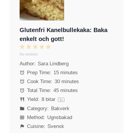
Glutenfri Kanelbullekaka: Baka
enkelt och gott!
1
2
3
4
5
No reviews
S
S
S
S
S
Author:
Sara Lindberg
t
t
t
t
t
a
a
a
a
a
Prep Time:
15 minutes
r
r
r
r
r
Cook Time:
30 minutes
s
s
s
s
Total Time:
45 minutes
Yield:
8
bitar
1
x
Category:
Bakverk
Method:
Ugnsbakad
Cuisine:
Svensk