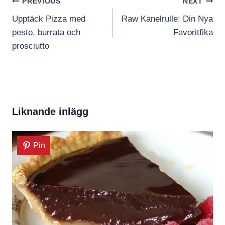
Inläggsnavigering
PREVIOUS
NEXT
Upptäck Pizza med
Raw Kanelrulle: Din Nya
pesto, burrata och
Favoritfika
prosciutto
Liknande inlägg
Pin