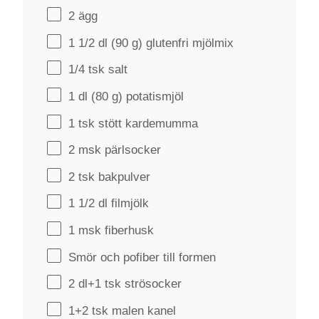
2
ägg
1 1/2
dl (90 g) glutenfri mjölmix
1/4
tsk salt
1
dl (80 g) potatismjöl
1
tsk stött kardemumma
2
msk pärlsocker
2
tsk bakpulver
1 1/2
dl filmjölk
1
msk fiberhusk
Smör och pofiber till formen
2
dl+1 tsk strösocker
1
+2 tsk malen kanel