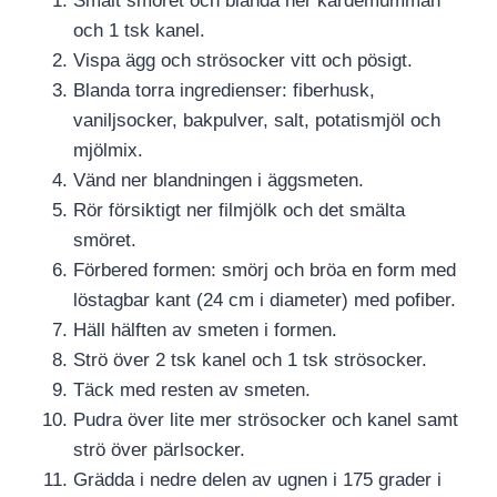
Smält smöret och blanda ner kardemumman
och 1 tsk kanel.
Vispa ägg och strösocker vitt och pösigt.
Blanda torra ingredienser: fiberhusk,
vaniljsocker, bakpulver, salt, potatismjöl och
mjölmix.
Vänd ner blandningen i äggsmeten.
Rör försiktigt ner filmjölk och det smälta
smöret.
Förbered formen: smörj och bröa en form med
löstagbar kant (24 cm i diameter) med pofiber.
Häll hälften av smeten i formen.
Strö över 2 tsk kanel och 1 tsk strösocker.
Täck med resten av smeten.
Pudra över lite mer strösocker och kanel samt
strö över pärlsocker.
Grädda i nedre delen av ugnen i 175 grader i