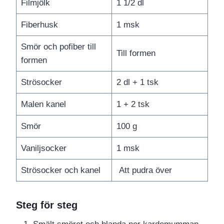
Filmjölk
1 1/2 dl
Fiberhusk
1 msk
Smör och pofiber till
Till formen
formen
Strösocker
2 dl + 1 tsk
Malen kanel
1 + 2 tsk
Smör
100 g
Vaniljsocker
1 msk
Strösocker och kanel
Att pudra över
Steg för steg