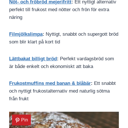
Nöt- och fröbröd mejerifritt
:
Ett nyttigt alternativ
perfekt till frukost med nötter och frön för extra
näring
Filmjölkslimpa
:
Nyttigt, snabbt och supergott bröd
som blir klart på kort tid
Lättbakat billigt bröd
:
Perfekt vardagsbröd som
är både enkelt och ekonomiskt att baka
Frukostmuffins med banan & blåbär
:
Ett snabbt
och nyttigt frukostalternativ med naturlig sötma
från frukt
Pin