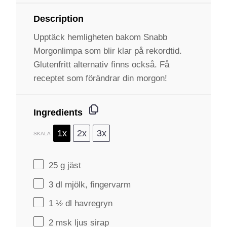
Description
Upptäck hemligheten bakom Snabb
Morgonlimpa som blir klar på rekordtid.
Glutenfritt alternativ finns också. Få
receptet som förändrar din morgon!
Ingredients
1x
2x
3x
SKALA
25 g
jäst
3
dl mjölk, fingervarm
1 ½
dl havregryn
2
msk ljus sirap