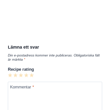
Lämna ett svar
Din e-postadress kommer inte publiceras.
Obligatoriska fält
är märkta
*
Recipe rating
1
2
3
4
5
Star
Stars
Stars
Stars
Stars
Kommentar
*