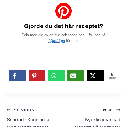
Gjorde du det här receptet?
Dela med dig av en bild och tagga oss – följ oss på
@koktips
för mer.
9
SHARES
Inläggsnavigering
PREVIOUS
NEXT
Snurrade Kanelbullar
Kycklingmarinad