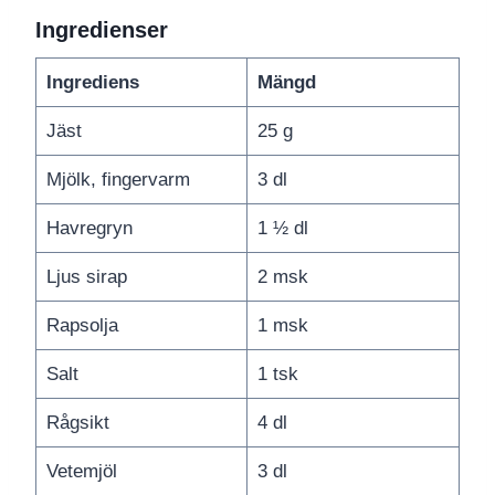
Ingredienser
Ingrediens
Mängd
Jäst
25 g
Mjölk, fingervarm
3 dl
Havregryn
1 ½ dl
Ljus sirap
2 msk
Rapsolja
1 msk
Salt
1 tsk
Rågsikt
4 dl
Vetemjöl
3 dl