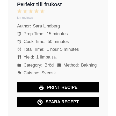
Perfekt till frukost
1
2
3
4
5
No reviews
S
S
S
S
S
Author:
Sara Lindberg
t
t
t
t
t
a
a
a
a
a
Prep Time:
15 minutes
r
r
r
r
r
Cook Time:
50 minutes
s
s
s
s
Total Time:
1 hour 5 minutes
Yield:
1
limpa
1
x
Category:
Bröd
Method:
Bakning
Cuisine:
Svensk
PRINT RECIPE
SPARA RECEPT