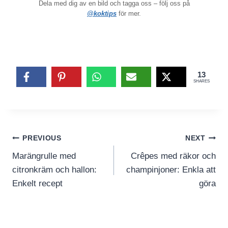
Dela med dig av en bild och tagga oss – följ oss på
@koktips
för mer.
13
SHARES
Inläggsnavigering
PREVIOUS
NEXT
Marängrulle med
Crêpes med räkor och
citronkräm och hallon:
champinjoner: Enkla att
Enkelt recept
göra