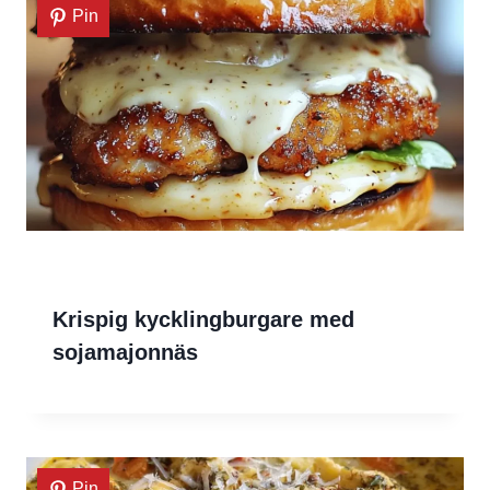
Pin
Krispig kycklingburgare med
sojamajonnäs
Pin