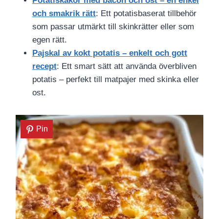
Potatiskakor med bacon och ost – en enkel
och smakrik rätt
: Ett potatisbaserat tillbehör
som passar utmärkt till skinkrätter eller som
egen rätt.
Pajskal av kokt potatis – enkelt och gott
recept
: Ett smart sätt att använda överbliven
potatis – perfekt till matpajer med skinka eller
ost.
Pin