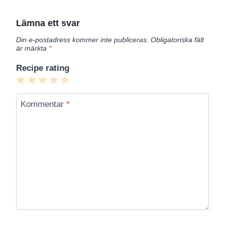
Lämna ett svar
Din e-postadress kommer inte publiceras.
Obligatoriska fält
är märkta
*
Recipe rating
1
2
3
4
5
Star
Stars
Stars
Stars
Stars
Kommentar
*