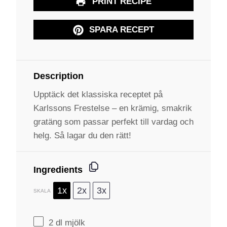
PRINT RECIPE
SPARA RECEPT
Description
Upptäck det klassiska receptet på
Karlssons Frestelse – en krämig, smakrik
gratäng som passar perfekt till vardag och
helg. Så lagar du den rätt!
Ingredients
1x
2x
3x
SKALA
2
dl mjölk