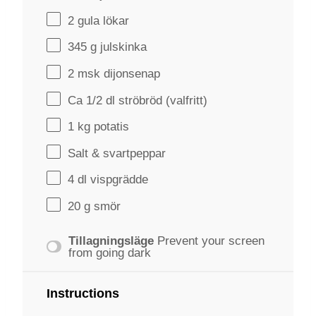
2
gula lökar
345 g
julskinka
2
msk dijonsenap
Ca
1/2
dl ströbröd (valfritt)
1
kg potatis
Salt & svartpeppar
4
dl vispgrädde
20 g
smör
Tillagningsläge
Prevent your screen
from going dark
Instructions