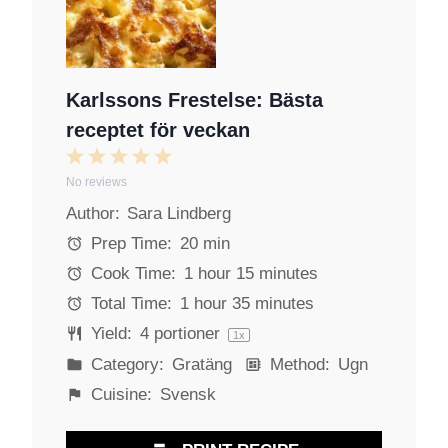
Karlssons Frestelse: Bästa
receptet för veckan
1
2
3
4
5
No reviews
S
S
S
S
S
Author:
Sara Lindberg
t
t
t
t
t
a
a
a
a
a
Prep Time:
20 min
r
r
r
r
r
Cook Time:
1 hour 15 minutes
s
s
s
s
Total Time:
1 hour 35 minutes
Yield:
4
portioner
1
x
Category:
Gratäng
Method:
Ugn
Cuisine:
Svensk