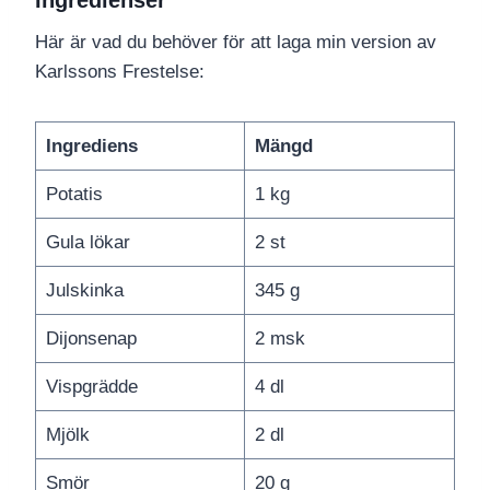
Ingredienser
Här är vad du behöver för att laga min version av
Karlssons Frestelse:
Ingrediens
Mängd
Potatis
1 kg
Gula lökar
2 st
Julskinka
345 g
Dijonsenap
2 msk
Vispgrädde
4 dl
Mjölk
2 dl
Smör
20 g