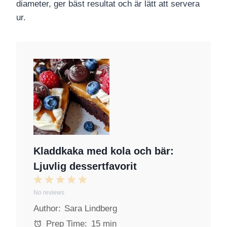
diameter, ger bäst resultat och är lätt att servera
ur.
Kladdkaka med kola och bär:
Ljuvlig dessertfavorit
1
2
3
4
5
No reviews
S
S
S
S
S
Author:
Sara Lindberg
t
t
t
t
t
a
a
a
a
a
Prep Time:
15 min