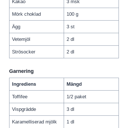
Kakao
3 msk
Mörk choklad
100 g
Ägg
3 st
Vetemjöl
2 dl
Strösocker
2 dl
Garnering
Ingrediens
Mängd
Toffifee
1/2 paket
Vispgrädde
3 dl
Karamelliserad mjölk
1 dl