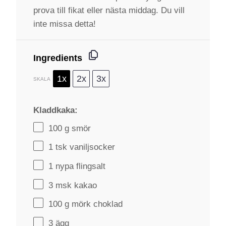
prova till fikat eller nästa middag. Du vill
inte missa detta!
Ingredients
1x
2x
3x
SKALA
Kladdkaka:
100 g
smör
1
tsk vaniljsocker
1
nypa flingsalt
3
msk kakao
100 g
mörk choklad
3
ägg