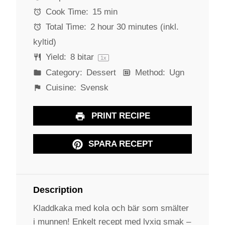
r
r
r
r
r
Cook Time:
15 min
s
s
s
s
Total Time:
2 hour 30 minutes (inkl.
kyltid)
Yield:
8
bitar
1
x
Category:
Dessert
Method:
Ugn
Cuisine:
Svensk
PRINT RECIPE
SPARA RECEPT
Description
Kladdkaka med kola och bär som smälter
i munnen! Enkelt recept med lyxig smak –