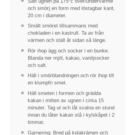
Sätt ugnen på 175°c över/undervärme
och smörj en form med löstagbar kant,
20 cm i diameter.
Smält smöret tillsammans med
chokladen i en kastrull. Ta av från
värmen och ställ åt sidan så länge.
Rör ihop ägg och socker i en bunke.
Blanda ner mjöl, kakao, vaniljsocker
och salt.
Häll i smörblandningen och rör ihop till
en klumpfri smet.
Häll smeten i formen och grädda
kakan i mitten av ugnen i cirka 15
minuter. Tag ut och låt svalna en stund
innan du låter kakan stå i kylskåpet i 2
timmar.
Garnering: Bred på kolakrämen och