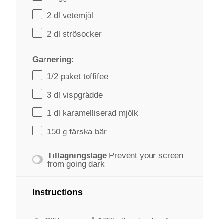
2
dl vetemjöl
2
dl strösocker
Garnering:
1/2
paket toffifee
3
dl vispgrädde
1
dl karamelliserad mjölk
150 g
färska bär
Tillagningsläge
Prevent your screen
from going dark
Instructions