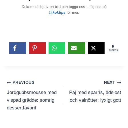
Dela med dig av en bild och tagga oss – följ oss på
@koktips
för mer.
5
SHARES
Inläggsnavigering
PREVIOUS
NEXT
Jordgubbsmousse med
Paj med sparris, ädelost
vispad grädde: somrig
och valnötter: lyxigt gott
dessertfavorit