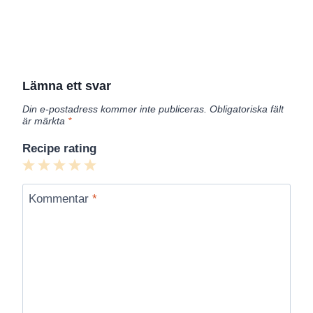
Lämna ett svar
Din e-postadress kommer inte publiceras.
Obligatoriska fält
är märkta
*
Recipe rating
1
2
3
4
5
Star
Stars
Stars
Stars
Stars
Kommentar
*