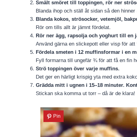
Smält smöret till toppingen, rör ner strö
Blanda ihop och ställ åt sidan så den hinner s
Blanda kokos, strösocker, vetemjöl, bakpu
Rör om tills allt är jämnt fördelat.
Rör ner ägg, rapsolja och yoghurt till en
Använd gärna en slickepott eller visp för att
Fördela smeten i 12 muffinsformar i en mu
Fyll formarna till ungefär ¾ för att få en fin h
Strö toppingen över varje muffins.
Det ger en härligt krispig yta med extra ko
Grädda mitt i ugnen i 15–18 minuter. Kont
Stickan ska komma ut torr – då är de klara!
Pin