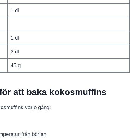
1 dl
1 dl
2 dl
45 g
 för att baka kokosmuffins
kosmuffins varje gång:
mperatur från början.