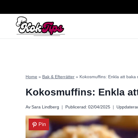
Skip
to
content
Home
»
Bak & Efterrätter
»
Kokosmuffins: Enkla att baka
Kokosmuffins: Enkla at
Av
Sara Lindberg
Publicerad:
02/04/2025
Uppdatera
Pin