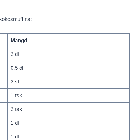
 kokosmuffins:
Mängd
2 dl
0,5 dl
2 st
1 tsk
2 tsk
1 dl
1 dl