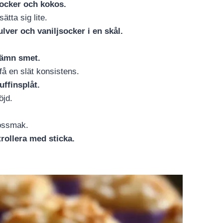
socker och kokos.
ätta sig lite.
lver och vaniljsocker i en skål.
 jämn smet.
 få en slät konsistens.
ffinsplåt.
öjd.
kossmak.
rollera med sticka.