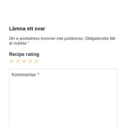
Lämna ett svar
Din e-postadress kommer inte publiceras.
Obligatoriska fält
är märkta
*
Recipe rating
1
2
3
4
5
Star
Stars
Stars
Stars
Stars
Kommentar
*