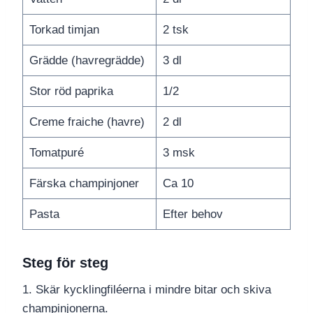
Torkad timjan
2 tsk
Grädde (havregrädde)
3 dl
Stor röd paprika
1/2
Creme fraiche (havre)
2 dl
Tomatpuré
3 msk
Färska champinjoner
Ca 10
Pasta
Efter behov
Steg för steg
1. Skär kycklingfiléerna i mindre bitar och skiva
champinjonerna.