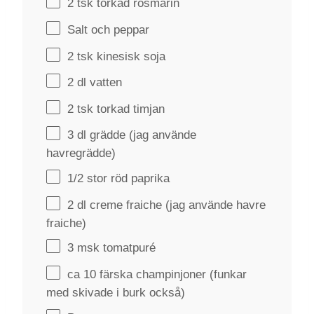
2
tsk torkad rosmarin
Salt och peppar
2
tsk kinesisk soja
2
dl vatten
2
tsk torkad timjan
3
dl grädde (jag använde
havregrädde)
1/2
stor röd paprika
2
dl creme fraiche (jag använde havre
fraiche)
3
msk tomatpuré
ca
10
färska champinjoner (funkar
med skivade i burk också)