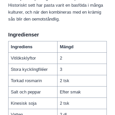
Historiskt sett har pasta varit en basföda i många
kulturer, och när den kombineras med en krämig
sås blir den oemotståndlig.
Ingredienser
Ingrediens
Mängd
Vitlöksklyftor
2
Stora kycklingfiléer
3
Torkad rosmarin
2 tsk
Salt och peppar
Efter smak
Kinesisk soja
2 tsk
Vatten
2 dl