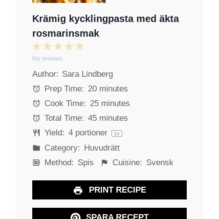
Krämig kycklingpasta med äkta
rosmarinsmak
1
2
3
4
5
No reviews
S
S
S
S
S
Author:
Sara Lindberg
t
t
t
t
t
a
a
a
a
a
Prep Time:
20 minutes
r
r
r
r
r
Cook Time:
25 minutes
s
s
s
s
Total Time:
45 minutes
Yield:
4
portioner
1
x
Category:
Huvudrätt
Method:
Spis
Cuisine:
Svensk
PRINT RECIPE
SPARA RECEPT