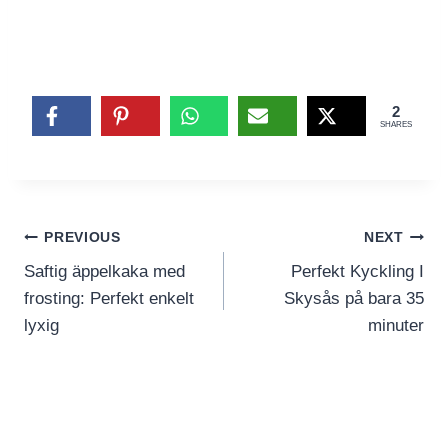
2
SHARES
Inläggsnavigering
PREVIOUS
NEXT
Saftig äppelkaka med
Perfekt Kyckling I
frosting: Perfekt enkelt
Skysås på bara 35
lyxig
minuter