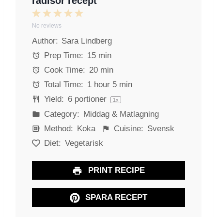
rädisor recept
1
2
3
4
5
No reviews
S
S
S
S
S
Author:
Sara Lindberg
t
t
t
t
t
a
a
a
a
a
Prep Time:
15 min
r
r
r
r
r
Cook Time:
20 min
s
s
s
s
Total Time:
1 hour 5 min
Yield:
6
portioner
1
x
Category:
Middag & Matlagning
Method:
Koka
Cuisine:
Svensk
Diet:
Vegetarisk
PRINT RECIPE
SPARA RECEPT