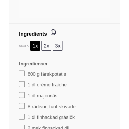
Ingredients
1x
2x
3x
SKALA
Ingredienser
800 g
färskpotatis
1
dl crème fraiche
1
dl majonnäs
8
rädisor, tunt skivade
1
dl finhackad gräslök
2
msk finhackad dill