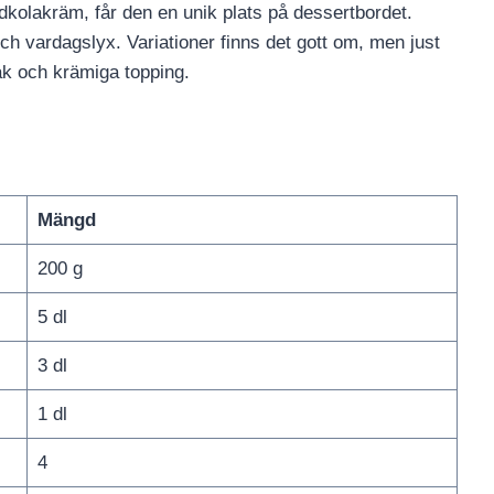
kolakräm, får den en unik plats på dessertbordet.
 och vardagslyx. Variationer finns det gott om, men just
ak och krämiga topping.
Mängd
200 g
5 dl
3 dl
1 dl
4