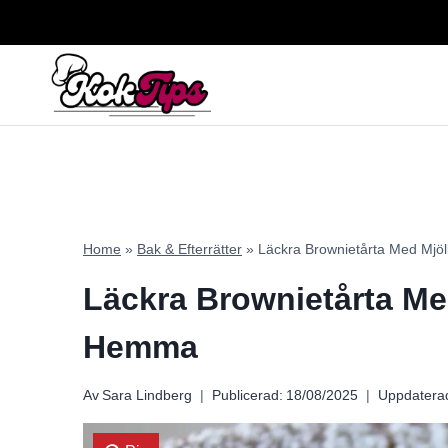
Skip
to
content
Home
»
Bak & Efterrätter
»
Läckra Brownietårta Med Mj
Läckra Brownietårta M
Hemma
Av
Sara Lindberg
Publicerad:
18/08/2025
Uppdatera