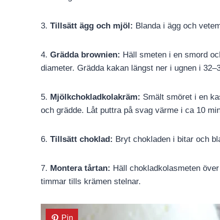
3.
Tillsätt ägg och mjöl:
Blanda i ägg och vetemjö
4.
Grädda brownien:
Häll smeten i en smord oc
diameter. Grädda kakan längst ner i ugnen i 32–3
5.
Mjölkchokladkolakräm:
Smält smöret i en kast
och grädde. Låt puttra på svag värme i ca 10 min
6.
Tillsätt choklad:
Bryt chokladen i bitar och bla
7.
Montera tårtan:
Häll chokladkolasmeten över 
timmar tills krämen stelnar.
Pin