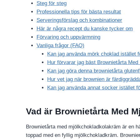
Steg för steg
Professionella tips för bästa resultat
Serveringsförslag och kombinationer
Här är några recept du kanske tycker om
Förvaring och uppvärmning
Vanliga frågor (FAQ)
Kan jag använda mörk choklad istället 
Hur förvarar jag bäst Brownietårta Me
Kan jag göra denna brownietårta glutenf
Hur vet jag när brownien är färdiggrädd
Kan jag använda annat socker istället f
Vad är Brownietårta Med 
Brownietårta med mjölkchokladkolakräm är en här
toppad med en fyllig mjölkchokladkräm. Brownien