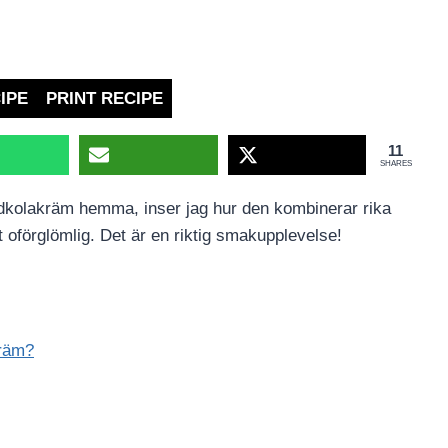
IPE
PRINT RECIPE
11
SHARES
dkolakräm hemma, inser jag hur den kombinerar rika
oförglömlig. Det är en riktig smakupplevelse!
kräm?