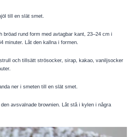
l till en slät smet.
h bröad rund form med avtagbar kant, 23–24 cm i
4 minuter. Låt den kallna i formen.
rull och tillsätt strösocker, sirap, kakao, vaniljsocker
uter.
nda ner i smeten till en slät smet.
den avsvalnade brownien. Låt stå i kylen i några