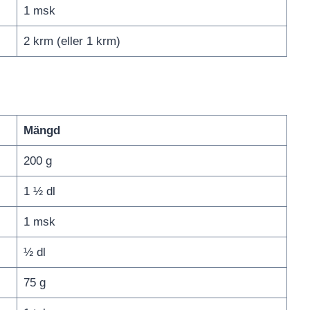
1 msk
2 krm (eller 1 krm)
Mängd
200 g
1 ½ dl
1 msk
½ dl
75 g