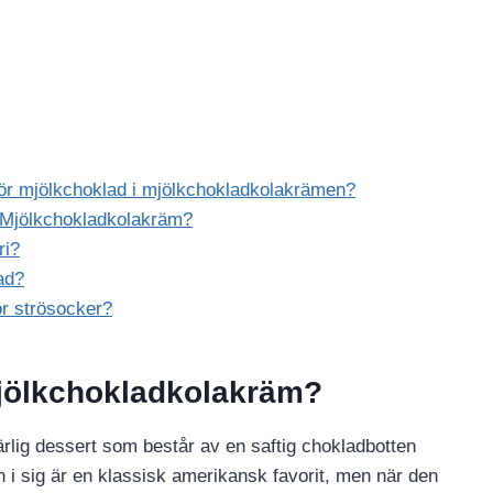
för mjölkchoklad i mjölkchokladkolakrämen?
d Mjölkchokladkolakräm?
ri?
ad?
ör strösocker?
Mjölkchokladkolakräm?
lig dessert som består av en saftig chokladbotten
 i sig är en klassisk amerikansk favorit, men när den