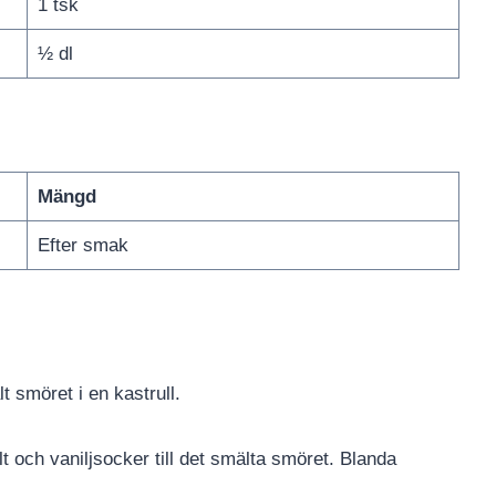
1 tsk
½ dl
Mängd
Efter smak
 smöret i en kastrull.
lt och vaniljsocker till det smälta smöret. Blanda