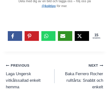
Dela med dig av en bild och tagga oss – följ oss på
@koktips
för mer.
15
SHARES
Inläggsnavigering
PREVIOUS
NEXT
Laga Ungersk
Baka Ferrero Rocher
vitkålssallad enkelt
rulltårta: Snabbt och
hemma
enkelt