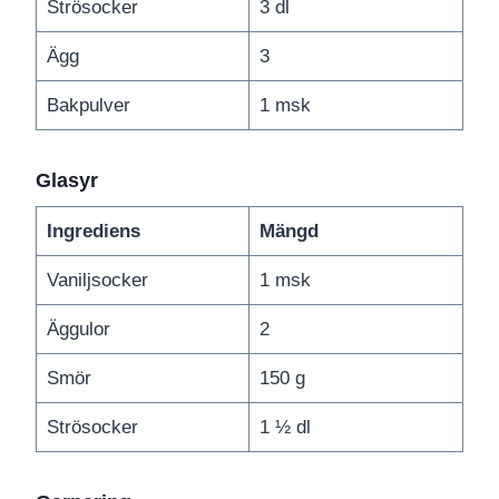
Strösocker
3 dl
Ägg
3
Bakpulver
1 msk
Glasyr
Ingrediens
Mängd
Vaniljsocker
1 msk
Äggulor
2
Smör
150 g
Strösocker
1 ½ dl