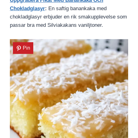
Uppgradera Fikat Med Banankaka Och
Chokladglasyr
:
En saftig banankaka med
chokladglasyr erbjuder en rik smakupplevelse som
passar bra med Silviakakans vaniljtoner.
Pin