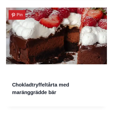
Pin
Chokladtryffeltårta med
maränggrädde bär