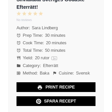
Efterrätt!
1
2
3
4
5
No reviews
S
S
S
S
S
Author:
Sara Lindberg
t
t
t
t
t
a
a
a
a
a
Prep Time:
30 minutes
r
r
r
r
r
Cook Time:
20 minutes
s
s
s
s
Total Time:
50 minutes
Yield:
20
rutor
1
x
Category:
Efterrätt
Method:
Baka
Cuisine:
Svensk
PRINT RECIPE
SPARA RECEPT