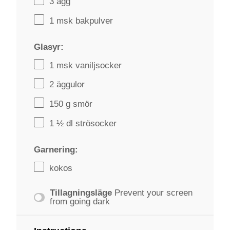
3
ägg
1
msk bakpulver
Glasyr:
1
msk vaniljsocker
2
äggulor
150 g
smör
1 ½
dl strösocker
Garnering:
kokos
Tillagningsläge
Prevent your screen
from going dark