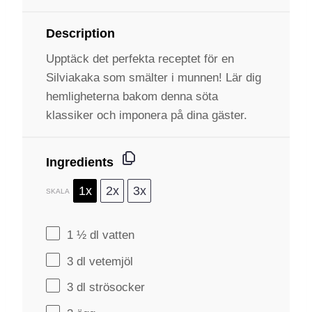
Description
Upptäck det perfekta receptet för en
Silviakaka som smälter i munnen! Lär dig
hemligheterna bakom denna söta
klassiker och imponera på dina gäster.
Ingredients
1x
2x
3x
SKALA
1 ½
dl vatten
3
dl vetemjöl
3
dl strösocker