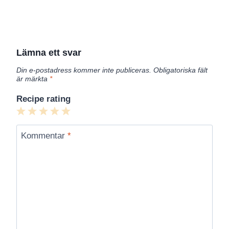
Lämna ett svar
Din e-postadress kommer inte publiceras.
Obligatoriska fält
är märkta
*
Recipe rating
1
2
3
4
5
Star
Stars
Stars
Stars
Stars
Kommentar
*