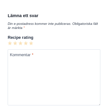
Lämna ett svar
Din e-postadress kommer inte publiceras.
Obligatoriska fält
är märkta
*
Recipe rating
1
2
3
4
5
Star
Stars
Stars
Stars
Stars
Kommentar
*