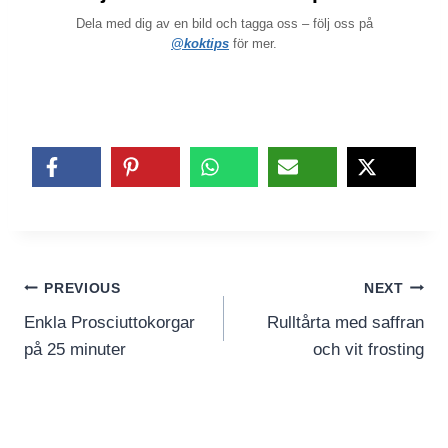
Dela med dig av en bild och tagga oss – följ oss på
@koktips
för mer.
Inläggsnavigering
PREVIOUS
NEXT
Enkla Prosciuttokorgar
Rulltårta med saffran
på 25 minuter
och vit frosting