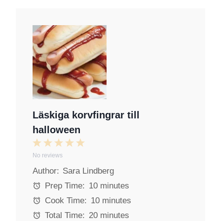
Läskiga korvfingrar till
halloween
1
2
3
4
5
No reviews
S
S
S
S
S
Author:
Sara Lindberg
t
t
t
t
t
a
a
a
a
a
Prep Time:
10 minutes
r
r
r
r
r
Cook Time:
10 minutes
s
s
s
s
Total Time:
20 minutes