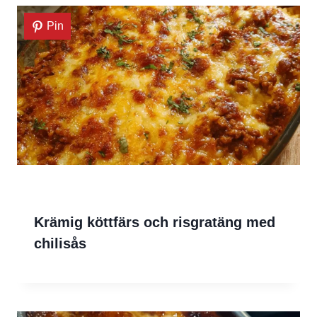
Pin
Krämig köttfärs och risgratäng med
chilisås