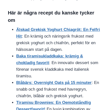
Här är några recept du kanske tycker
om
Älskad Grekisk Yoghurt Chiagröt: En Felfri
Hit
: En krämig och näringsrik frukost med
grekisk yoghurt och chiafrön, perfekt för en
hälsosam start på dagen.
Baka tiramisukladdkaka: krämig &
chokladig favorit
: En innovativ dessert som
förenar svensk kladdkaka med italiensk
tiramisu.
Blåbärs: Overnight Oats på 15 minuter
: En
snabb och god frukost med havregryn,
chiafrön, blåbär och grekisk yoghurt.
Tiramisu Brownies: En Oemotståndlig
Dessertfavorit!
En lyxig kombination av