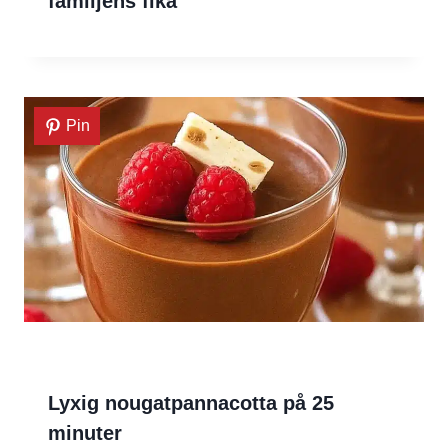
familjens fika
Pin
Lyxig nougatpannacotta på 25
minuter