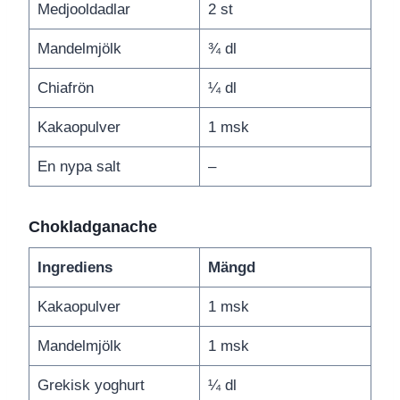
Medjooldadlar
2 st
Mandelmjölk
¾ dl
Chiafrön
¼ dl
Kakaopulver
1 msk
En nypa salt
–
Chokladganache
Ingrediens
Mängd
Kakaopulver
1 msk
Mandelmjölk
1 msk
Grekisk yoghurt
¼ dl