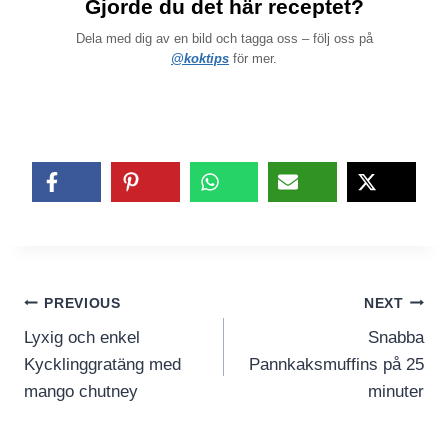
Gjorde du det här receptet?
Dela med dig av en bild och tagga oss – följ oss på
@koktips
för mer.
Inläggsnavigering
PREVIOUS
NEXT
Lyxig och enkel
Snabba
Kycklinggratäng med
Pannkaksmuffins på 25
mango chutney
minuter