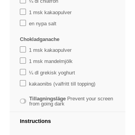
¼
dl chiafrön
1
msk kakaopulver
en nypa salt
Chokladganache
1
msk kakaopulver
1
msk mandelmjölk
¼
dl grekisk yoghurt
kakaonibs (valfritt till topping)
Tillagningsläge
Prevent your screen
from going dark
Instructions