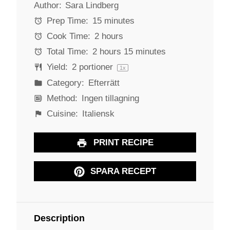
Author:
Sara Lindberg
t
t
t
t
t
a
a
a
a
a
Prep Time:
15 minutes
r
r
r
r
r
Cook Time:
2 hours
s
s
s
s
Total Time:
2 hours 15 minutes
Yield:
2
portioner
1
x
Category:
Efterrätt
Method:
Ingen tillagning
Cuisine:
Italiensk
PRINT RECIPE
SPARA RECEPT
Description