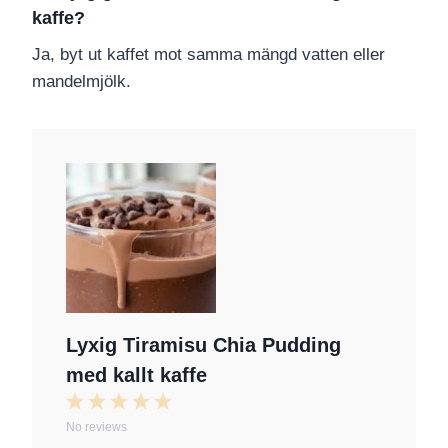
kaffe?
Ja, byt ut kaffet mot samma mängd vatten eller
mandelmjölk.
Lyxig Tiramisu Chia Pudding
med kallt kaffe
1
2
3
4
5
No reviews
S
S
S
S
S