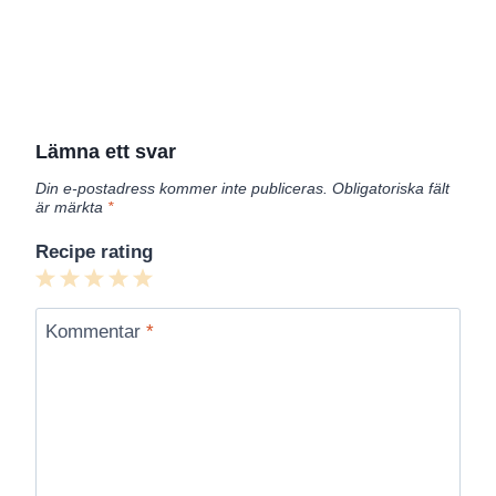
Lämna ett svar
Din e-postadress kommer inte publiceras.
Obligatoriska fält
är märkta
*
Recipe rating
1
2
3
4
5
Star
Stars
Stars
Stars
Stars
Kommentar
*