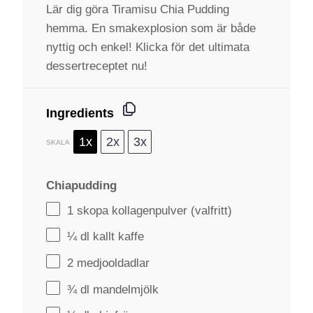
Lär dig göra Tiramisu Chia Pudding
hemma. En smakexplosion som är både
nyttig och enkel! Klicka för det ultimata
dessertreceptet nu!
Ingredients
1x
2x
3x
SKALA
Chiapudding
1
skopa kollagenpulver (valfritt)
¼
dl kallt kaffe
2
medjooldadlar
¾
dl mandelmjölk