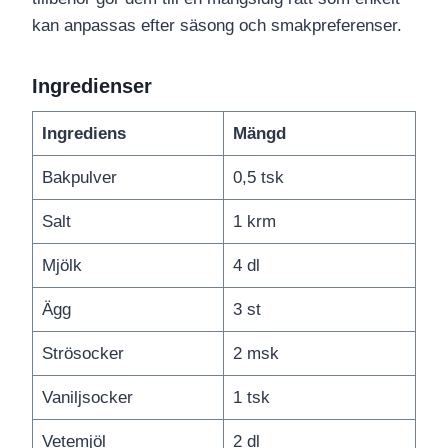
kan anpassas efter säsong och smakpreferenser.
Ingredienser
Ingrediens
Mängd
Bakpulver
0,5 tsk
Salt
1 krm
Mjölk
4 dl
Ägg
3 st
Strösocker
2 msk
Vaniljsocker
1 tsk
Vetemjöl
2 dl