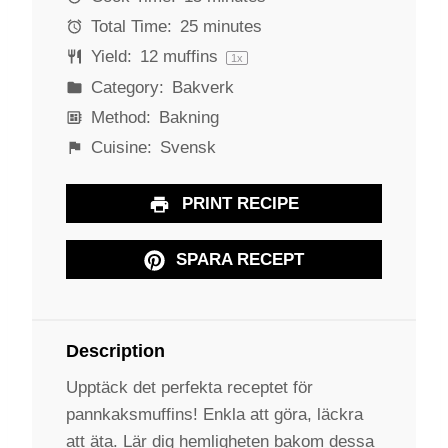
s
s
s
s
Total Time:
25 minutes
Yield:
12
muffins
1
x
Category:
Bakverk
Method:
Bakning
Cuisine:
Svensk
PRINT RECIPE
SPARA RECEPT
Description
Upptäck det perfekta receptet för
pannkaksmuffins! Enkla att göra, läckra
att äta. Lär dig hemligheten bakom dessa