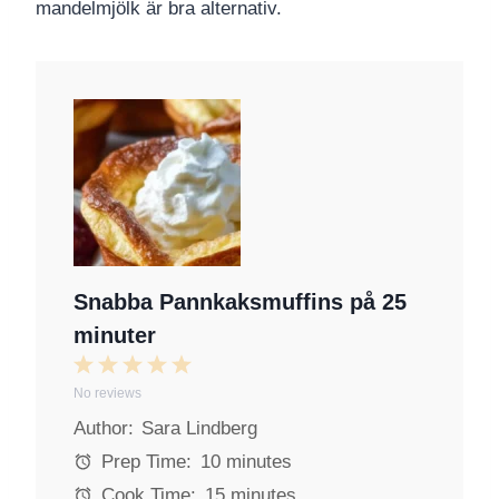
mandelmjölk är bra alternativ.
Snabba Pannkaksmuffins på 25
minuter
1
2
3
4
5
No reviews
S
S
S
S
S
Author:
Sara Lindberg
t
t
t
t
t
a
a
a
a
a
Prep Time:
10 minutes
r
r
r
r
r
Cook Time:
15 minutes