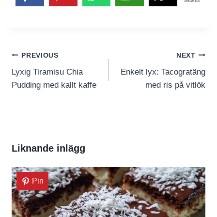
SHARES
Inläggsnavigering
PREVIOUS
NEXT
Lyxig Tiramisu Chia
Enkelt lyx: Tacogratäng
Pudding med kallt kaffe
med ris på vitlök
Liknande inlägg
Pin