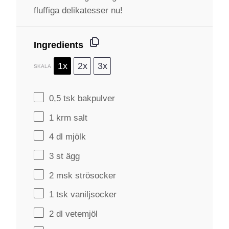
fluffiga delikatesser nu!
Ingredients
1x
2x
3x
SKALA
0
,5 tsk bakpulver
1
krm salt
4
dl mjölk
3
st ägg
2
msk strösocker
1
tsk vaniljsocker
2
dl vetemjöl