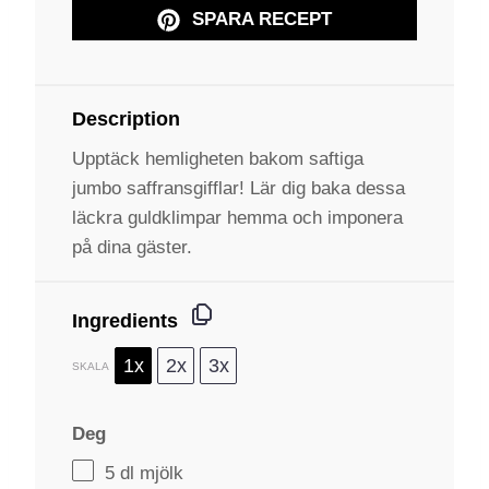
SPARA RECEPT
Description
Upptäck hemligheten bakom saftiga
jumbo saffransgifflar! Lär dig baka dessa
läckra guldklimpar hemma och imponera
på dina gäster.
Ingredients
1x
2x
3x
SKALA
Deg
5
dl mjölk