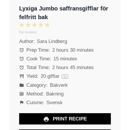
Lyxiga Jumbo saffransgifflar för
felfritt bak
1
2
3
4
5
No reviews
S
S
S
S
S
Author:
Sara Lindberg
t
t
t
t
t
a
a
a
a
a
Prep Time:
2 hours 30 minutes
r
r
r
r
r
Cook Time:
15 minutes
s
s
s
s
Total Time:
2 hours 45 minutes
Yield:
20
gifflar
1
x
Category:
Bakverk
Method:
Bakning
Cuisine:
Svensk
PRINT RECIPE