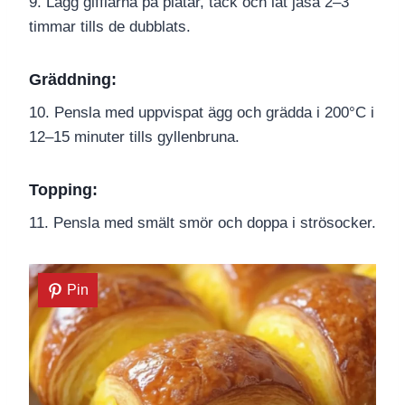
9. Lägg gifflarna på plåtar, täck och låt jäsa 2–3
timmar tills de dubblats.
Gräddning:
10. Pensla med uppvispat ägg och grädda i 200°C i
12–15 minuter tills gyllenbruna.
Topping:
11. Pensla med smält smör och doppa i strösocker.
Pin