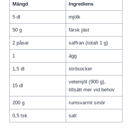
Mängd
Ingrediens
5 dl
mjölk
50 g
färsk jäst
2 påsar
saffran (totalt 1 g)
1
ägg
1,5 dl
strösocker
vetemjöl (900 g),
15 dl
tillsätt mer vid behov
200 g
rumsvarmt smör
0,5 tsk
salt