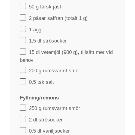
50 g
färsk jäst
2
påsar saffran (totalt
1 g
)
1
ägg
1
,5 dl strösocker
15
dl vetemjöl (
900 g
), tillsätt mer vid
behov
200 g
rumsvarmt smör
0
,5 tsk salt
Fyllning/remons
250 g
rumsvarmt smör
2
dl strösocker
0
,5 dl vaniljsocker