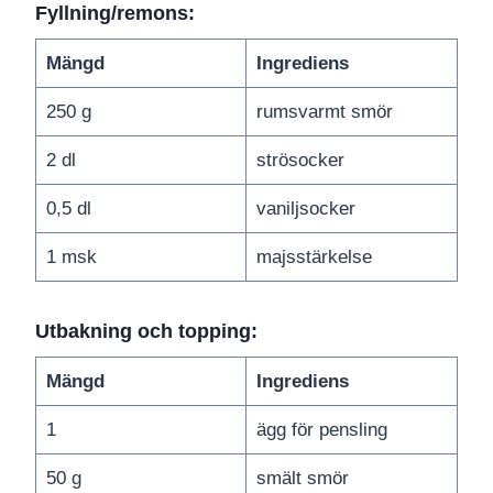
Fyllning/remons:
Mängd
Ingrediens
250 g
rumsvarmt smör
2 dl
strösocker
0,5 dl
vaniljsocker
1 msk
majsstärkelse
Utbakning och topping:
Mängd
Ingrediens
1
ägg för pensling
50 g
smält smör