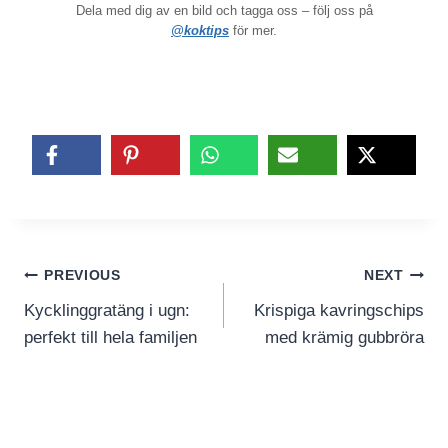
Dela med dig av en bild och tagga oss – följ oss på
@koktips
för mer.
Inläggsnavigering
PREVIOUS
NEXT
Kycklinggratäng i ugn:
Krispiga kavringschips
perfekt till hela familjen
med krämig gubbröra