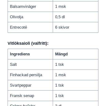
Balsamvinäger
1 msk
Olivolja
0,5 dl
Entrecoté
6 skivor
Vitlöksaioli (valfritt):
Ingrediens
Mängd
Salt
1 tsk
Finhackad persilja
1 msk
Svartpeppar
1 tsk
Fransk senap
1 tsk