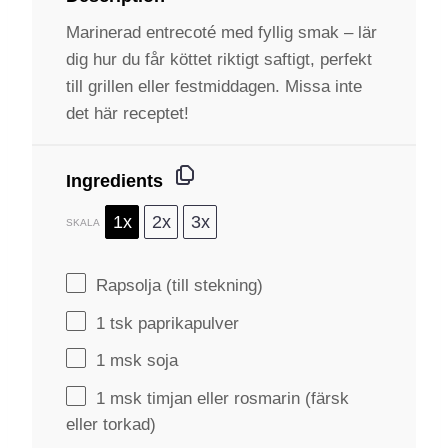
Marinerad entrecoté med fyllig smak – lär
dig hur du får köttet riktigt saftigt, perfekt
till grillen eller festmiddagen. Missa inte
det här receptet!
Ingredients
1x
2x
3x
SKALA
Rapsolja (till stekning)
1
tsk paprikapulver
1
msk soja
1
msk timjan eller rosmarin (färsk
eller torkad)