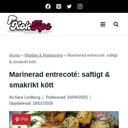
Skip
to
content
Home
»
Middag & Matlagning
»
Marinerad entrecoté: saftigt
& smakrikt kött
Marinerad entrecoté: saftigt &
smakrikt kött
Av
Sara Lindberg
Publicerad:
24/04/2025
Uppdaterad:
18/01/2026
Pin