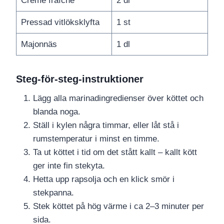
Crème fraîche
2 dl
Pressad vitlöksklyfta
1 st
Majonnäs
1 dl
Steg-för-steg-instruktioner
Lägg alla marinadingredienser över köttet och
blanda noga.
Ställ i kylen några timmar, eller låt stå i
rumstemperatur i minst en timme.
Ta ut köttet i tid om det stått kallt – kallt kött
ger inte fin stekyta.
Hetta upp rapsolja och en klick smör i
stekpanna.
Stek köttet på hög värme i ca 2–3 minuter per
sida.