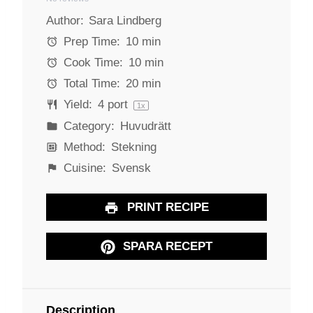
S
S
S
S
S
Author:
Sara Lindberg
t
t
t
t
t
a
a
a
a
a
Prep Time:
10 min
r
r
r
r
r
Cook Time:
10 min
s
s
s
s
Total Time:
20 min
Yield:
4
port
1
x
Category:
Huvudrätt
Method:
Stekning
Cuisine:
Svensk
PRINT RECIPE
SPARA RECEPT
Description