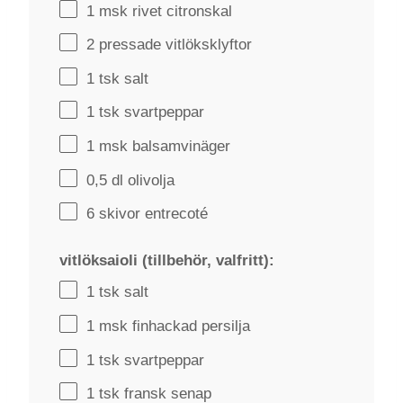
1
msk rivet citronskal
2
pressade vitlöksklyftor
1
tsk salt
1
tsk svartpeppar
1
msk balsamvinäger
0
,5 dl olivolja
6
skivor entrecoté
vitlöksaioli (tillbehör, valfritt):
1
tsk salt
1
msk finhackad persilja
1
tsk svartpeppar
1
tsk fransk senap