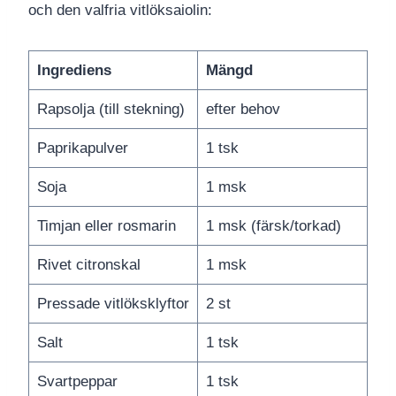
och den valfria vitlöksaiolin:
Ingrediens
Mängd
Rapsolja (till stekning)
efter behov
Paprikapulver
1 tsk
Soja
1 msk
Timjan eller rosmarin
1 msk (färsk/torkad)
Rivet citronskal
1 msk
Pressade vitlöksklyftor
2 st
Salt
1 tsk
Svartpeppar
1 tsk