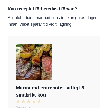
Kan receptet förberedas i förväg?
Absolut – både marinad och aioli kan göras dagen
innan, vilket sparar tid vid tillagning.
Marinerad entrecoté: saftigt &
smakrikt kött
1
2
3
4
5
No reviews