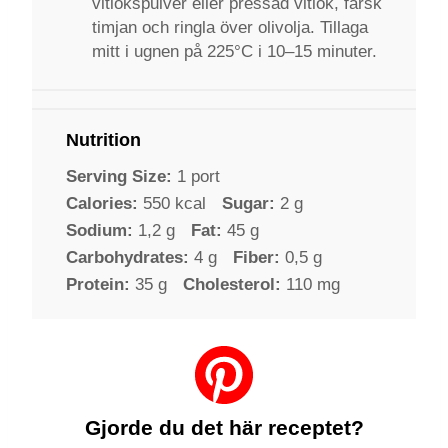
vitlökspulver eller pressad vitlök, färsk
timjan och ringla över olivolja. Tillaga
mitt i ugnen på 225°C i 10–15 minuter.
Nutrition
Serving Size:
1 port
Calories:
550 kcal
Sugar:
2 g
Sodium:
1,2 g
Fat:
45 g
Carbohydrates:
4 g
Fiber:
0,5 g
Protein:
35 g
Cholesterol:
110 mg
Gjorde du det här receptet?