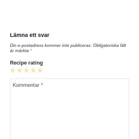
Lämna ett svar
Din e-postadress kommer inte publiceras.
Obligatoriska fält
är märkta
*
Recipe rating
1
2
3
4
5
Star
Stars
Stars
Stars
Stars
Kommentar
*