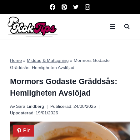
Skip
to
content
Home
»
Middag & Matlagning
»
Mormors Godaste
Gräddsås: Hemligheten Avslöjad
Mormors Godaste Gräddsås:
Hemligheten Avslöjad
Av
Sara Lindberg
Publicerad:
24/08/2025
Uppdaterad:
19/01/2026
Pin