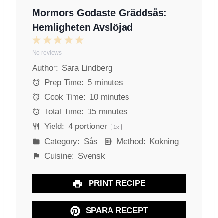
Mormors Godaste Gräddsås:
Hemligheten Avslöjad
1
2
3
4
5
No reviews
S
S
S
S
S
Author:
Sara Lindberg
t
t
t
t
t
a
a
a
a
a
Prep Time:
5 minutes
r
r
r
r
r
Cook Time:
10 minutes
s
s
s
s
Total Time:
15 minutes
Yield:
4
portioner
1
x
Category:
Sås
Method:
Kokning
Cuisine:
Svensk
PRINT RECIPE
SPARA RECEPT