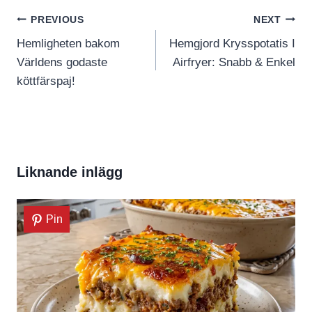
Inläggsnavigering
PREVIOUS
NEXT
Hemligheten bakom
Hemgjord Krysspotatis I
Världens godaste
Airfryer: Snabb & Enkel
köttfärspaj!
Liknande inlägg
Pin