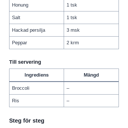
Honung
1 tsk
Salt
1 tsk
Hackad persilja
3 msk
Peppar
2 krm
Till servering
Ingrediens
Mängd
Broccoli
–
Ris
–
Steg för steg