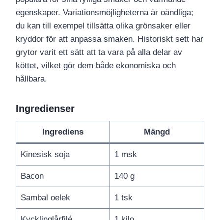
egenskaper. Variationsmöjligheterna är oändliga;
du kan till exempel tillsätta olika grönsaker eller
kryddor för att anpassa smaken. Historiskt sett har
grytor varit ett sätt att ta vara på alla delar av
köttet, vilket gör dem både ekonomiska och
hållbara.
Ingredienser
Ingrediens
Mängd
Kinesisk soja
1 msk
Bacon
140 g
Sambal oelek
1 tsk
Kycklinglårfilé
1 kilo