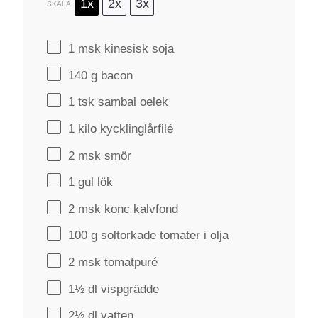
1x
2x
3x
SKALA
1
msk kinesisk soja
140 g
bacon
1
tsk sambal oelek
1
kilo kycklinglårfilé
2
msk smör
1
gul lök
2
msk konc kalvfond
100 g
soltorkade tomater i olja
2
msk tomatpuré
1½
dl vispgrädde
2½
dl vatten