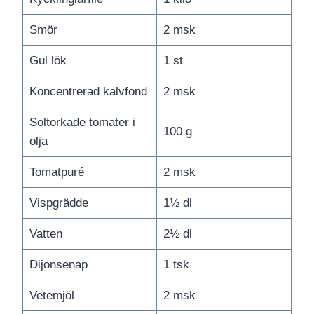
Smör
2 msk
Gul lök
1 st
Koncentrerad kalvfond
2 msk
Soltorkade tomater i
100 g
olja
Tomatpuré
2 msk
Vispgrädde
1½ dl
Vatten
2½ dl
Dijonsenap
1 tsk
Vetemjöl
2 msk