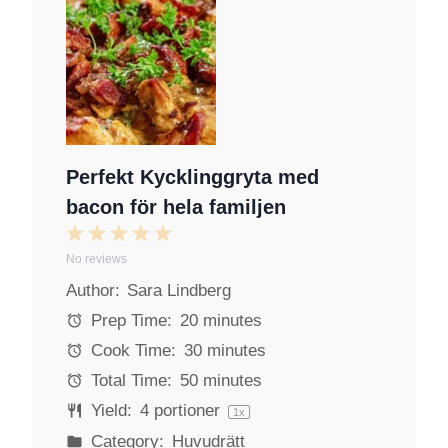
Perfekt Kycklinggryta med
bacon för hela familjen
1
2
3
4
5
No reviews
S
S
S
S
S
Author:
Sara Lindberg
t
t
t
t
t
a
a
a
a
a
Prep Time:
20 minutes
r
r
r
r
r
Cook Time:
30 minutes
s
s
s
s
Total Time:
50 minutes
Yield:
4
portioner
1
x
Category:
Huvudrätt