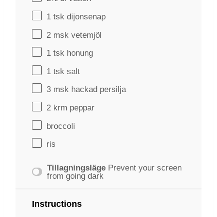
1
tsk dijonsenap
2
msk vetemjöl
1
tsk honung
1
tsk salt
3
msk hackad persilja
2
krm peppar
broccoli
ris
Tillagningsläge
Prevent your screen
from going dark
Instructions