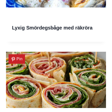
Lyxig Smördegsbåge med räkröra
Pin