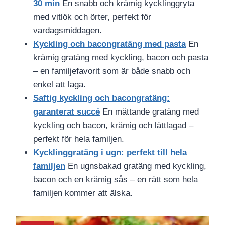
30 min
En snabb och krämig kycklinggryta
med vitlök och örter, perfekt för
vardagsmiddagen.
Kyckling och bacongratäng med pasta
En
krämig gratäng med kyckling, bacon och pasta
– en familjefavorit som är både snabb och
enkel att laga.
Saftig kyckling och bacongratäng:
garanterat succé
En mättande gratäng med
kyckling och bacon, krämig och lättlagad –
perfekt för hela familjen.
Kycklinggratäng i ugn: perfekt till hela
familjen
En ugnsbakad gratäng med kyckling,
bacon och en krämig sås – en rätt som hela
familjen kommer att älska.