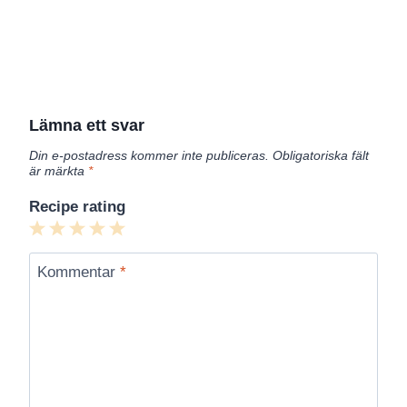
Lämna ett svar
Din e-postadress kommer inte publiceras.
Obligatoriska fält
är märkta
*
Recipe rating
1
2
3
4
5
Star
Stars
Stars
Stars
Stars
Kommentar
*