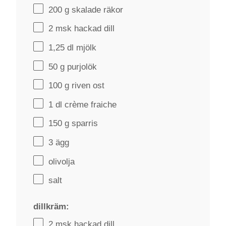
200 g
skalade räkor
2
msk hackad dill
1
,25 dl mjölk
50 g
purjolök
100 g
riven ost
1
dl crème fraiche
150 g
sparris
3
ägg
olivolja
salt
dillkräm:
2
msk hackad dill