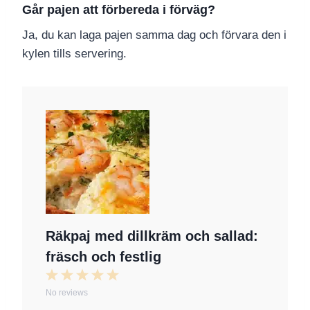
Går pajen att förbereda i förväg?
Ja, du kan laga pajen samma dag och förvara den i
kylen tills servering.
Räkpaj med dillkräm och sallad:
fräsch och festlig
1
2
3
4
5
No reviews
S
S
S
S
S