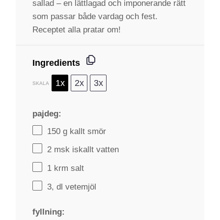
sallad – en lättlagad och imponerande rätt
som passar både vardag och fest.
Receptet alla pratar om!
Ingredients
1x
2x
3x
SKALA
pajdeg:
150 g
kallt smör
2
msk iskallt vatten
1
krm salt
3
, dl vetemjöl
fyllning: