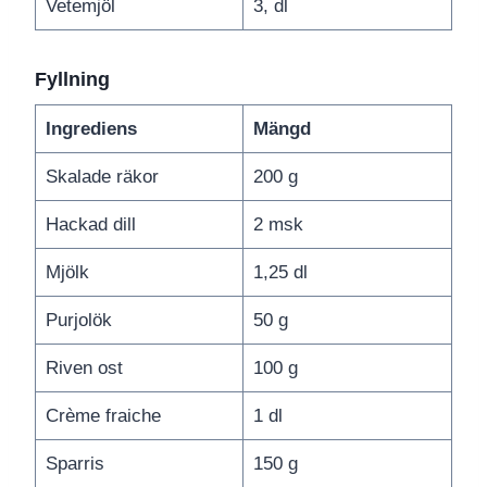
Vetemjöl
3, dl
Fyllning
Ingrediens
Mängd
Skalade räkor
200 g
Hackad dill
2 msk
Mjölk
1,25 dl
Purjolök
50 g
Riven ost
100 g
Crème fraiche
1 dl
Sparris
150 g