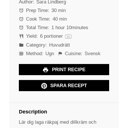
Author:
Sara Lindberg
t
t
t
t
t
a
a
a
a
a
Prep Time:
30 min
r
r
r
r
r
Cook Time:
40 min
s
s
s
s
Total Time:
1 hour 10minutes
Yield:
6
portioner
1
x
Category:
Huvudrätt
Method:
Ugn
Cuisine:
Svensk
PRINT RECIPE
SPARA RECEPT
Description
Lär dig laga räkpaj med dillkräm och