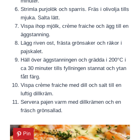
minuter.
Strimla purjolök och sparris. Fräs i olivolja tills
mjuka. Salta lätt.
Vispa ihop mjölk, crème fraiche och ägg till en
äggstanning.
Lägg riven ost, frästa grönsaker och räkor i
pajskalet.
Häll över äggstanningen och grädda i 200°C i
ca 30 minuter tills fyllningen stannat och ytan
fått färg.
Vispa crème fraiche med dill och salt till en
luftig dillkräm.
Servera pajen varm med dillkrämen och en
fräsch grönsallad.
Pin