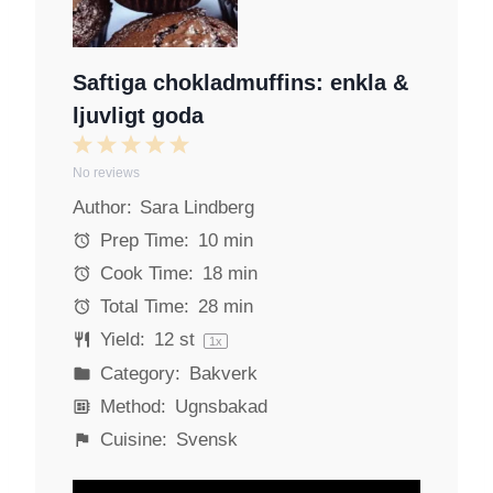
Saftiga chokladmuffins: enkla &
ljuvligt goda
1
2
3
4
5
No reviews
S
S
S
S
S
Author:
Sara Lindberg
t
t
t
t
t
a
a
a
a
a
Prep Time:
10 min
r
r
r
r
r
Cook Time:
18 min
s
s
s
s
Total Time:
28 min
Yield:
12
st
1
x
Category:
Bakverk
Method:
Ugnsbakad
Cuisine:
Svensk