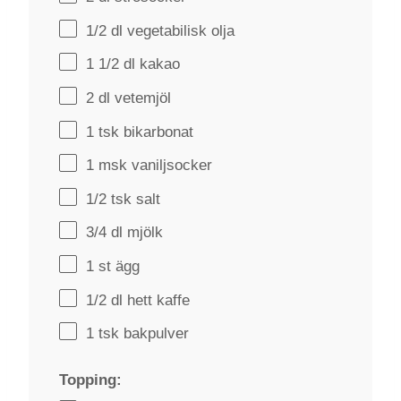
1/2
dl vegetabilisk olja
1 1/2
dl kakao
2
dl vetemjöl
1
tsk bikarbonat
1
msk vaniljsocker
1/2
tsk salt
3/4
dl mjölk
1
st ägg
1/2
dl hett kaffe
1
tsk bakpulver
Topping: