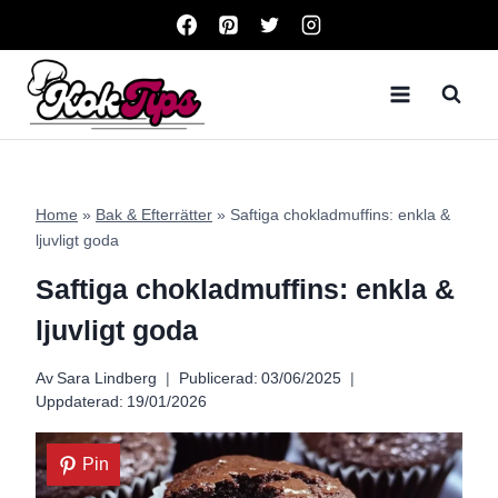
Skip
to
content
Home
»
Bak & Efterrätter
»
Saftiga chokladmuffins: enkla &
ljuvligt goda
Saftiga chokladmuffins: enkla &
ljuvligt goda
Av
Sara Lindberg
Publicerad:
03/06/2025
Uppdaterad:
19/01/2026
Pin