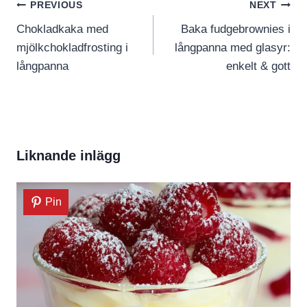
Inläggsnavigering
PREVIOUS
NEXT
Chokladkaka med
Baka fudgebrownies i
mjölkchokladfrosting i
långpanna med glasyr:
långpanna
enkelt & gott
Liknande inlägg
Pin