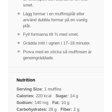
smet.
Lägg formar i en muffinsplåt eller
använd dubbla formar på en vanlig
plåt.
Fyll formarna till ¾ med smet.
Grädda mitt i ugnen i 17–18 minuter.
Prova med en sticka så muffinsen är
genomgräddade.
Nutrition
Serving Size:
1 muffins
Calories:
220 kcal
Sugar:
14 g
Sodium:
140 mg
Fat:
10 g
Carbohydrates:
28 g
Fiber:
2 g