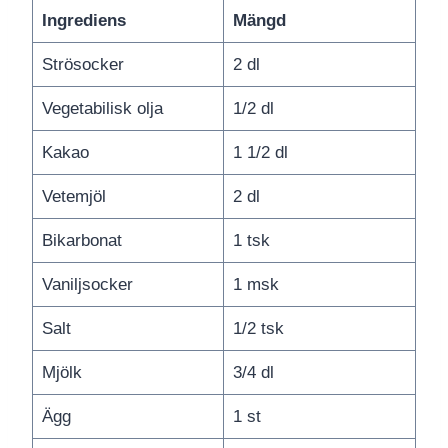
Ingrediens
Mängd
Strösocker
2 dl
Vegetabilisk olja
1/2 dl
Kakao
1 1/2 dl
Vetemjöl
2 dl
Bikarbonat
1 tsk
Vaniljsocker
1 msk
Salt
1/2 tsk
Mjölk
3/4 dl
Ägg
1 st