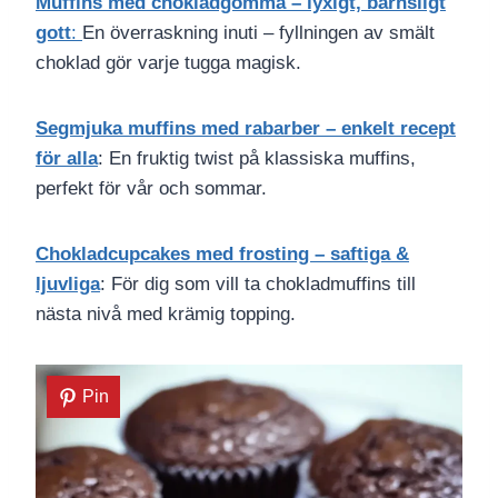
Muffins med chokladgömma – lyxigt, barnsligt
gott
:
En överraskning inuti – fyllningen av smält
choklad gör varje tugga magisk.
Segmjuka muffins med rabarber – enkelt recept
för alla
: En fruktig twist på klassiska muffins,
perfekt för vår och sommar.
Chokladcupcakes med frosting – saftiga &
ljuvliga
: För dig som vill ta chokladmuffins till
nästa nivå med krämig topping.
Pin