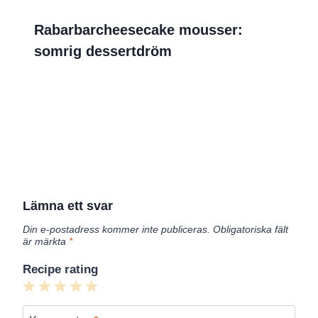
Rabarbarcheesecake mousser:
somrig dessertdröm
Lämna ett svar
Din e-postadress kommer inte publiceras.
Obligatoriska fält
är märkta
*
Recipe rating
1
2
3
4
5