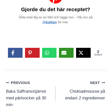
Gjorde du det här receptet?
Dela med dig av en bild och tagga oss – följ oss på
@koktips
för mer.
2
SHARES
Inläggsnavigering
PREVIOUS
NEXT
Baka Saffransstjärnor
Chokladmousse på
med pärlsocker på 30
endast 2 ingredienser
min