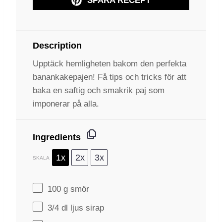
SPARA RECEPT
Description
Upptäck hemligheten bakom den perfekta
banankakepajen! Få tips och tricks för att
baka en saftig och smakrik paj som
imponerar på alla.
Ingredients
1x
2x
3x
SKALA
100 g
smör
3/4
dl ljus sirap