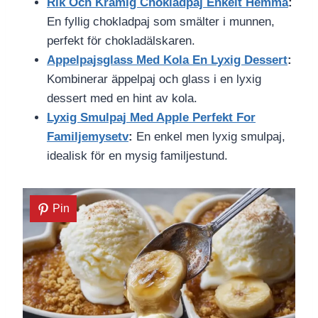
Rik Och Kramig Chokladpaj Enkelt Hemma
:
En fyllig chokladpaj som smälter i munnen,
perfekt för chokladälskaren.
Appelpajsglass Med Kola En Lyxig Dessert
:
Kombinerar äppelpaj och glass i en lyxig
dessert med en hint av kola.
Lyxig Smulpaj Med Apple Perfekt For
Familjemysetv
:
En enkel men lyxig smulpaj,
idealisk för en mysig familjestund.
Pin