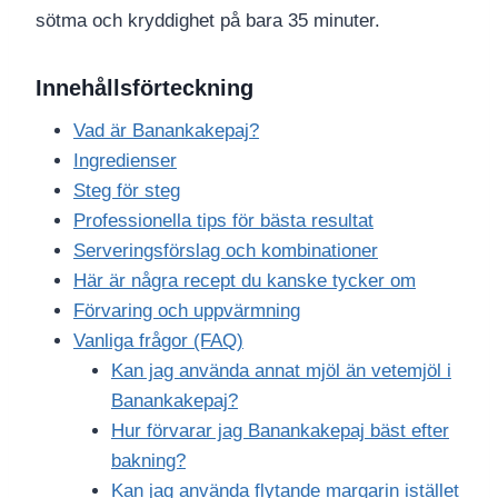
sötma och kryddighet på bara 35 minuter.
Innehållsförteckning
Vad är Banankakepaj?
Ingredienser
Steg för steg
Professionella tips för bästa resultat
Serveringsförslag och kombinationer
Här är några recept du kanske tycker om
Förvaring och uppvärmning
Vanliga frågor (FAQ)
Kan jag använda annat mjöl än vetemjöl i
Banankakepaj?
Hur förvarar jag Banankakepaj bäst efter
bakning?
Kan jag använda flytande margarin istället