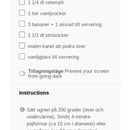
1 1/4
dl vetemjöl
1
tsk vaniljsocker
3
bananer +
1
skivad till servering
1 1/2
dl strösocker
malen kanel att pudra över
vaniljglass till servering
Tillagningsläge
Prevent your screen
from going dark
Instructions
Sätt ugnen på 200 grader (över och
undervärme). Smörj 4 mindre
pajformar (ca 10 cm i diameter) eller