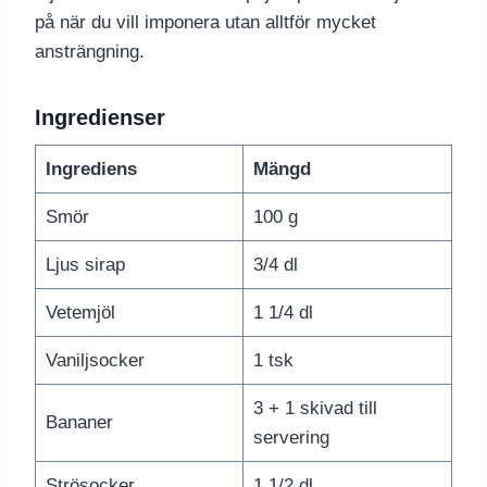
på när du vill imponera utan alltför mycket
ansträngning.
Ingredienser
Ingrediens
Mängd
Smör
100 g
Ljus sirap
3/4 dl
Vetemjöl
1 1/4 dl
Vaniljsocker
1 tsk
3 + 1 skivad till
Bananer
servering
Strösocker
1 1/2 dl