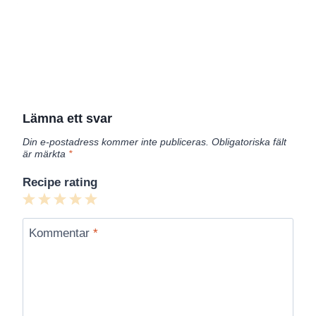
Lämna ett svar
Din e-postadress kommer inte publiceras.
Obligatoriska fält
är märkta
*
Recipe rating
1
2
3
4
5
Star
Stars
Stars
Stars
Stars
Kommentar
*