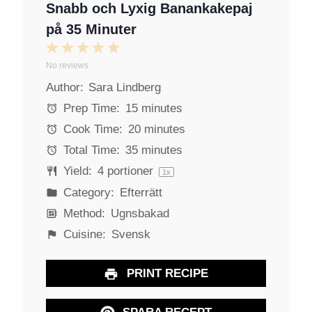
Snabb och Lyxig Banankakepaj
på 35 Minuter
1
2
3
4
5
No reviews
S
S
S
S
S
Author:
Sara Lindberg
t
t
t
t
t
a
a
a
a
a
Prep Time:
15 minutes
r
r
r
r
r
Cook Time:
20 minutes
s
s
s
s
Total Time:
35 minutes
Yield:
4
portioner
1
x
Category:
Efterrätt
Method:
Ugnsbakad
Cuisine:
Svensk
PRINT RECIPE