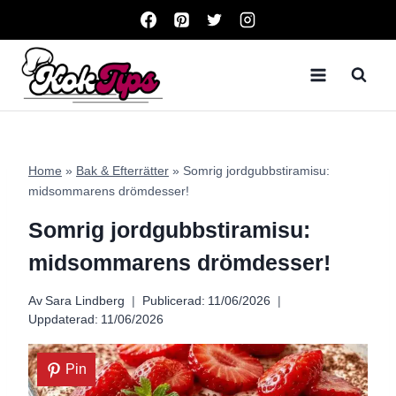
Skip
to
content
Home
»
Bak & Efterrätter
»
Somrig jordgubbstiramisu:
midsommarens drömdesser!
Somrig jordgubbstiramisu:
midsommarens drömdesser!
Av
Sara Lindberg
Publicerad:
11/06/2026
Uppdaterad:
11/06/2026
Pin