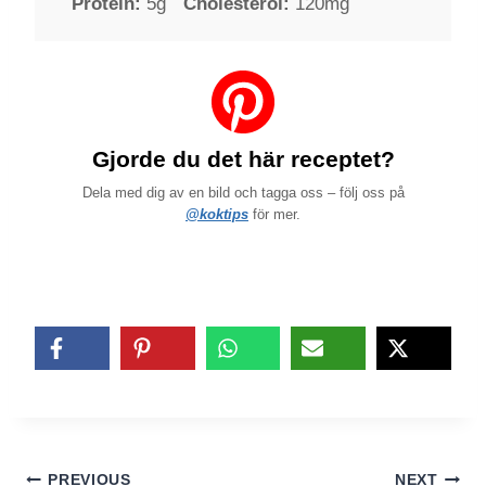
Protein:
5g
Cholesterol:
120mg
Gjorde du det här receptet?
Dela med dig av en bild och tagga oss – följ oss på
@koktips
för mer.
Inläggsnavigering
PREVIOUS
NEXT