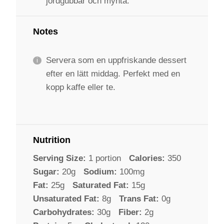
jordgubbar och mynta.
Notes
Servera som en uppfriskande dessert
efter en lätt middag. Perfekt med en
kopp kaffe eller te.
Nutrition
Serving Size:
1 portion
Calories:
350
Sugar:
20g
Sodium:
100mg
Fat:
25g
Saturated Fat:
15g
Unsaturated Fat:
8g
Trans Fat:
0g
Carbohydrates:
30g
Fiber:
2g