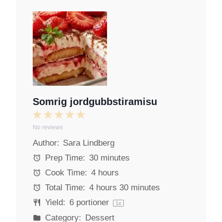
Somrig jordgubbstiramisu
1
2
3
4
5
No reviews
S
S
S
S
S
Author:
Sara Lindberg
t
t
t
t
t
a
a
a
a
a
Prep Time:
30 minutes
r
r
r
r
r
Cook Time:
4 hours
s
s
s
s
Total Time:
4 hours 30 minutes
Yield:
6
portioner
1
x
Category:
Dessert