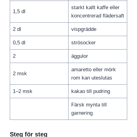
starkt kallt kaffe eller
1,5 dl
koncentrerad flädersaft
2 dl
vispgrädde
0,5 dl
strösocker
2
äggulor
amaretto eller mörk
2 msk
rom kan uteslutas
1–2 msk
kakao till pudring
Färsk mynta till
garnering
Steg för steg