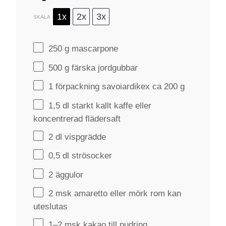
1x
2x
3x
SKALA
250 g
mascarpone
500 g
färska jordgubbar
1
förpackning savoiardikex ca 200 g
1
,5 dl starkt kallt kaffe eller
koncentrerad flädersaft
2
dl vispgrädde
0
,5 dl strösocker
2
äggulor
2
msk amaretto eller mörk rom kan
uteslutas
1
–
2
msk kakao till pudring