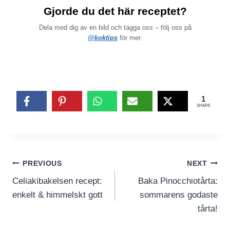
Gjorde du det här receptet?
Dela med dig av en bild och tagga oss – följ oss på
@koktips
för mer.
1
SHARE
Inläggsnavigering
PREVIOUS
NEXT
Celiakibakelsen recept:
Baka Pinocchiotårta:
enkelt & himmelskt gott
sommarens godaste
tårta!