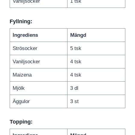
Vaniljsocker
1 tsk
Fyllning:
Ingrediens
Mängd
Strösocker
5 tsk
Vaniljsocker
4 tsk
Maizena
4 tsk
Mjölk
3 dl
Äggulor
3 st
Topping: