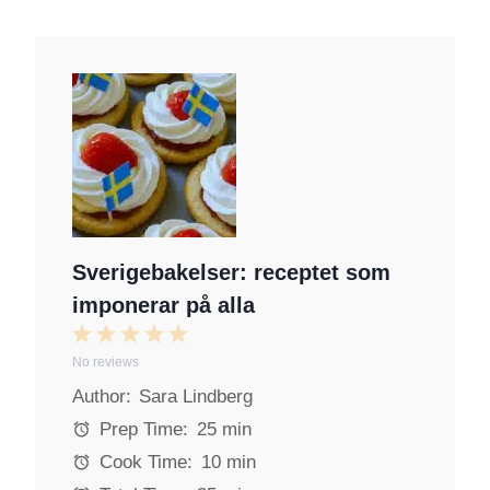
Sverigebakelser: receptet som
imponerar på alla
1
2
3
4
5
No reviews
S
S
S
S
S
Author:
Sara Lindberg
t
t
t
t
t
a
a
a
a
a
Prep Time:
25 min
r
r
r
r
r
Cook Time:
10 min
s
s
s
s