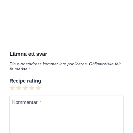
Lämna ett svar
Din e-postadress kommer inte publiceras.
Obligatoriska fält
är märkta
*
Recipe rating
1
2
3
4
5
Star
Stars
Stars
Stars
Stars
Kommentar
*