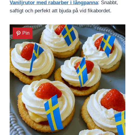
Vaniljrutor med rabarber i långpanna
: Snabbt,
saftigt och perfekt att bjuda på vid fikabordet.
Pin