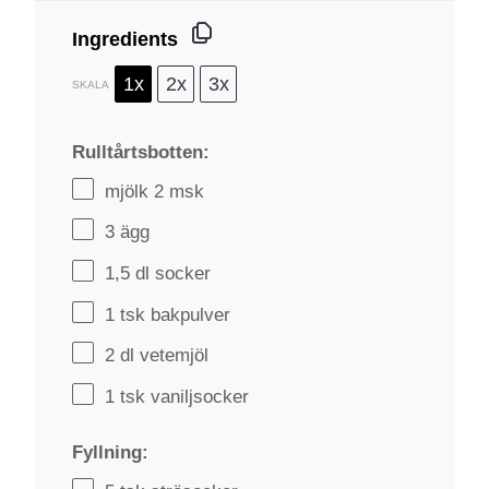
Ingredients
1x
2x
3x
SKALA
Rulltårtsbotten:
mjölk 2 msk
3
ägg
1
,5 dl socker
1
tsk bakpulver
2
dl vetemjöl
1
tsk vaniljsocker
Fyllning: