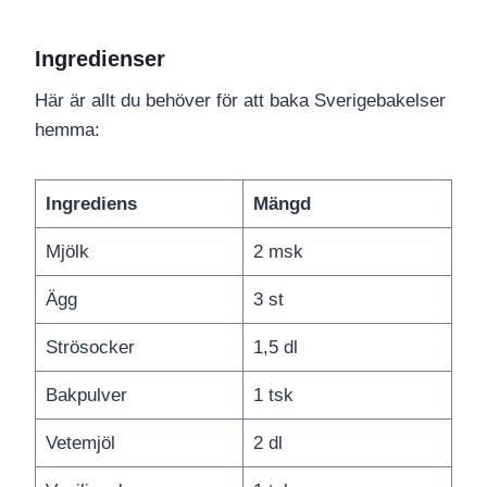
Ingredienser
Här är allt du behöver för att baka Sverigebakelser
hemma:
Ingrediens
Mängd
Mjölk
2 msk
Ägg
3 st
Strösocker
1,5 dl
Bakpulver
1 tsk
Vetemjöl
2 dl