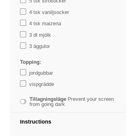
5
tsk strösocker
4
tsk vaniljsocker
4
tsk maizena
3
dl mjölk
3
äggulor
Topping:
jordgubbar
vispgrädde
Tillagningsläge
Prevent your screen
from going dark
Instructions