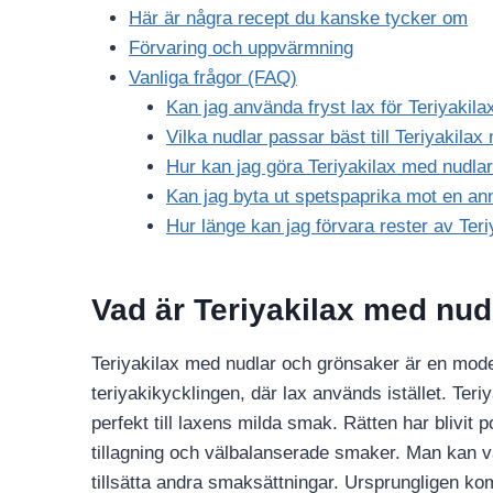
Här är några recept du kanske tycker om
Förvaring och uppvärmning
Vanliga frågor (FAQ)
Kan jag använda fryst lax för Teriyakil
Vilka nudlar passar bäst till Teriyakila
Hur kan jag göra Teriyakilax med nudlar
Kan jag byta ut spetspaprika mot en a
Hur länge kan jag förvara rester av Ter
Vad är Teriyakilax med nu
Teriyakilax med nudlar och grönsaker är en mode
teriyakikycklingen, där lax används istället. Ter
perfekt till laxens milda smak. Rätten har blivit
tillagning och välbalanserade smaker. Man kan va
tillsätta andra smaksättningar. Ursprungligen kom