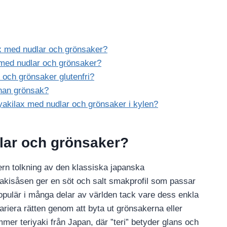
ax med nudlar och grönsaker?
x med nudlar och grönsaker?
 och grönsaker glutenfri?
nnan grönsak?
iyakilax med nudlar och grönsaker i kylen?
dlar och grönsaker?
rn tolkning av den klassiska japanska
iyakisåsen ger en söt och salt smakprofil som passar
 populär i många delar av världen tack vare dess enkla
riera rätten genom att byta ut grönsakerna eller
mer teriyaki från Japan, där ”teri” betyder glans och