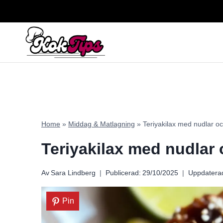
Skip
to
content
Home
»
Middag & Matlagning
»
Teriyakilax med nudlar o
Teriyakilax med nudlar
Av
Sara Lindberg
Publicerad:
29/10/2025
Uppdatera
Pin