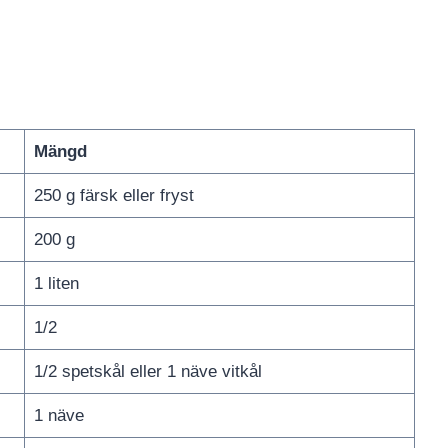
Mängd
250 g färsk eller fryst
200 g
1 liten
1/2
1/2 spetskål eller 1 näve vitkål
1 näve