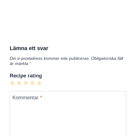
Lämna ett svar
Din e-postadress kommer inte publiceras.
Obligatoriska fält
är märkta
*
Recipe rating
1
2
3
4
5
Star
Stars
Stars
Stars
Stars
Kommentar
*