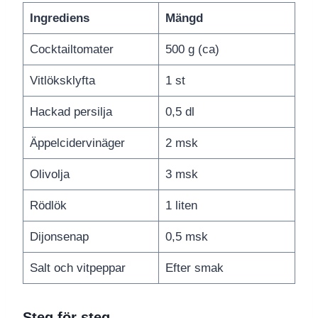
Ingrediens
Mängd
Cocktailtomater
500 g (ca)
Vitlöksklyfta
1 st
Hackad persilja
0,5 dl
Äppelcidervinäger
2 msk
Olivolja
3 msk
Rödlök
1 liten
Dijonsenap
0,5 msk
Salt och vitpeppar
Efter smak
Steg för steg