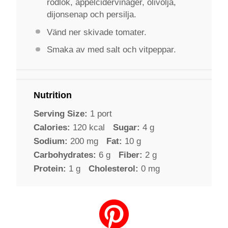
rödlök, äppelcidervinäger, olivolja,
dijonsenap och persilja.
Vänd ner skivade tomater.
Smaka av med salt och vitpeppar.
Nutrition
Serving Size:
1 port
Calories:
120 kcal
Sugar:
4 g
Sodium:
200 mg
Fat:
10 g
Carbohydrates:
6 g
Fiber:
2 g
Protein:
1 g
Cholesterol:
0 mg