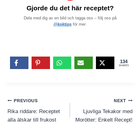
Gjorde du det här receptet?
Dela med dig av en bild och tagga oss – följ oss på
@koktips
för mer.
134
SHARES
Inläggsnavigering
PREVIOUS
NEXT
Rika riddare: Receptet
Ljuvliga Tekakor med
alla älskar till frukost
Morötter: Enkelt Recept!