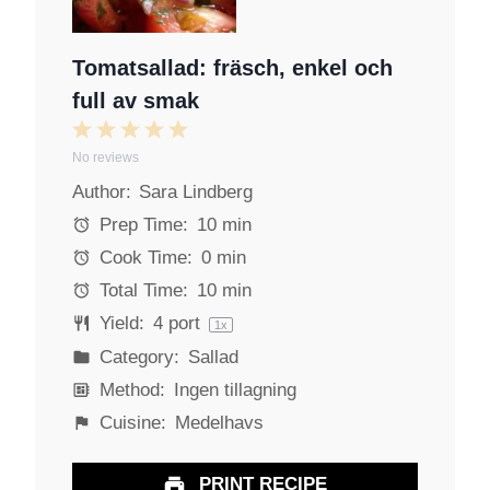
Tomatsallad: fräsch, enkel och
full av smak
1
2
3
4
5
No reviews
S
S
S
S
S
Author:
Sara Lindberg
t
t
t
t
t
a
a
a
a
a
Prep Time:
10 min
r
r
r
r
r
Cook Time:
0 min
s
s
s
s
Total Time:
10 min
Yield:
4
port
1
x
Category:
Sallad
Method:
Ingen tillagning
Cuisine:
Medelhavs
PRINT RECIPE