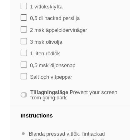
1
vitlöksklyfta
0
,5 dl hackad persilja
2
msk äppelcidervinäger
3
msk olivolja
1
liten rödlök
0
,5 msk dijonsenap
Salt och vitpeppar
Tillagningsläge
Prevent your screen
from going dark
Instructions
Blanda pressad vitlök, finhackad