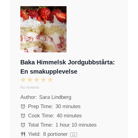
Baka Himmelsk Jordgubbstårta:
En smakupplevelse
1
2
3
4
5
No reviews
S
S
S
S
S
Author:
Sara Lindberg
t
t
t
t
t
a
a
a
a
a
Prep Time:
30 minutes
r
r
r
r
r
Cook Time:
40 minutes
s
s
s
s
Total Time:
1 hour 10 minutes
Yield:
8
portioner
1
x