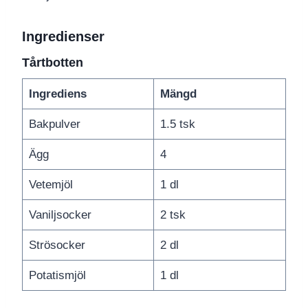
Ingredienser
Tårtbotten
Ingrediens
Mängd
Bakpulver
1.5 tsk
Ägg
4
Vetemjöl
1 dl
Vaniljsocker
2 tsk
Strösocker
2 dl
Potatismjöl
1 dl