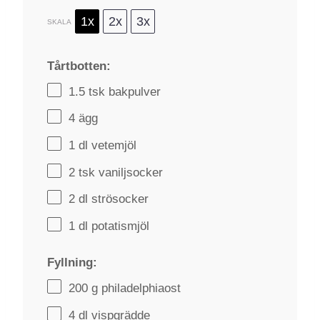
1x
2x
3x
SKALA
Tårtbotten:
1.5
tsk bakpulver
4
ägg
1
dl vetemjöl
2
tsk vaniljsocker
2
dl strösocker
1
dl potatismjöl
Fyllning:
200 g
philadelphiaost
4
dl vispgrädde