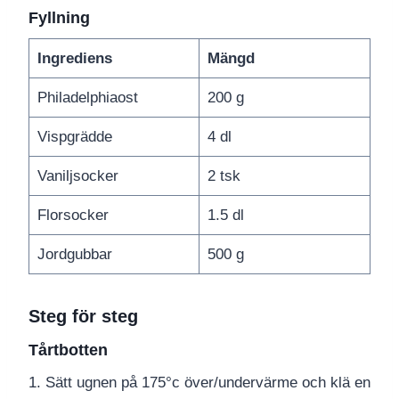
Fyllning
Ingrediens
Mängd
Philadelphiaost
200 g
Vispgrädde
4 dl
Vaniljsocker
2 tsk
Florsocker
1.5 dl
Jordgubbar
500 g
Steg för steg
Tårtbotten
1. Sätt ugnen på 175°c över/undervärme och klä en