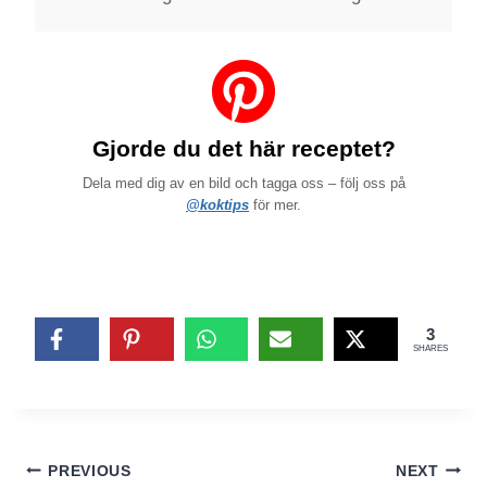
Gjorde du det här receptet?
Dela med dig av en bild och tagga oss – följ oss på
@koktips
för mer.
3
SHARES
Inläggsnavigering
PREVIOUS
NEXT