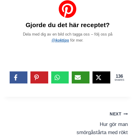
Gjorde du det här receptet?
Dela med dig av en bild och tagga oss – följ oss på
@koktips
för mer.
136
SHARES
Inläggsnavigering
NEXT
Hur gör man
smörgåstårta med rökt