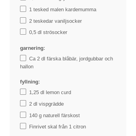
1
tesked malen kardemumma
2
teskedar vaniljsocker
0
,5 dl strösocker
garnering:
Ca
2
dl färska blåbär, jordgubbar och
hallon
fyllning:
1
,25 dl lemon curd
2
dl vispgrädde
140 g
naturell färskost
Finrivet skal från 1 citron