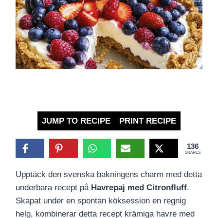
JUMP TO RECIPE
PRINT RECIPE
136
SHARES
Upptäck den svenska bakningens charm med detta
underbara recept på
Havrepaj med Citronfluff
.
Skapat under en spontan köksession en regnig
helg, kombinerar detta recept krämiga havre med