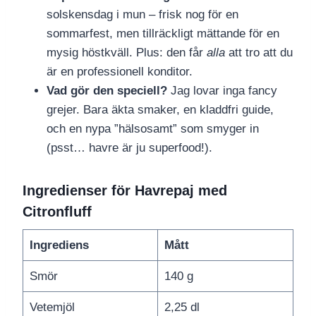
solskensdag i mun – frisk nog för en
sommarfest, men tillräckligt mättande för en
mysig höstkväll. Plus: den får
alla
att tro att du
är en professionell konditor.
Vad gör den speciell?
Jag lovar inga fancy
grejer. Bara äkta smaker, en kladdfri guide,
och en nypa ”hälsosamt” som smyger in
(psst… havre är ju superfood!).
Ingredienser
för
Havrepaj med
Citronfluff
Ingrediens
Mått
Smör
140 g
Vetemjöl
2,25 dl