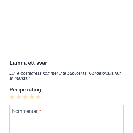
Lämna ett svar
Din e-postadress kommer inte publiceras.
Obligatoriska fält
är märkta
*
Recipe rating
1
2
3
4
5
Star
Stars
Stars
Stars
Stars
Kommentar
*