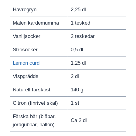
Havregryn
2,25 dl
Malen kardemumma
1 tesked
Vaniljsocker
2 teskedar
Strösocker
0,5 dl
Lemon curd
1,25 dl
Vispgrädde
2 dl
Naturell färskost
140 g
Citron (finrivet skal)
1 st
Färska bär (blåbär,
Ca 2 dl
jordgubbar, hallon)