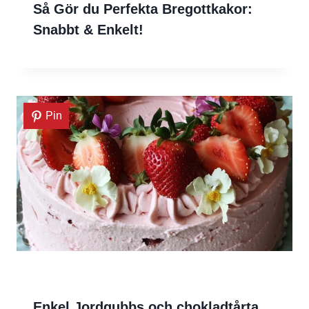
Så Gör du Perfekta Bregottkakor:
Snabbt & Enkelt!
Pin
Enkel Jordgubbs och chokladtårta