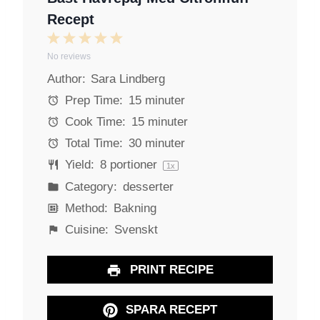
Recept
1
2
3
4
5
No reviews
S
S
S
S
S
Author:
Sara Lindberg
t
t
t
t
t
a
a
a
a
a
Prep Time:
15 minuter
r
r
r
r
r
Cook Time:
15 minuter
s
s
s
s
Total Time:
30 minuter
Yield:
8
portioner
1
x
Category:
desserter
Method:
Bakning
Cuisine:
Svenskt
PRINT RECIPE
SPARA RECEPT