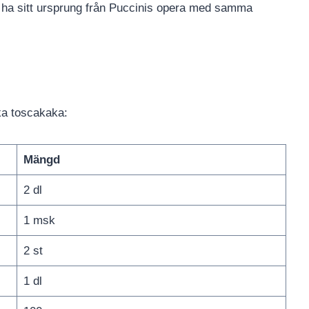
 ha sitt ursprung från Puccinis opera med samma
ka toscakaka:
Mängd
2 dl
1 msk
2 st
1 dl