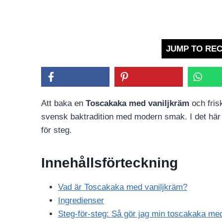
JUMP TO REC
Att baka en
Toscakaka med vaniljkräm
och fri
svensk baktradition med modern smak. I det här 
för steg.
Innehållsförteckning
Vad är Toscakaka med vaniljkräm?
Ingredienser
Steg-för-steg: Så gör jag min toscakaka me