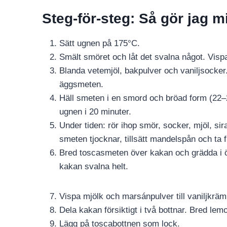
Steg-för-steg: Så gör jag 
Sätt ugnen på 175°C.
Smält smöret och låt det svalna något. Visp
Blanda vetemjöl, bakpulver och vaniljsocke
äggsmeten.
Häll smeten i en smord och bröad form (22–
ugnen i 20 minuter.
Under tiden: rör ihop smör, socker, mjöl, sir
smeten tjocknar, tillsätt mandelspån och ta 
Bred toscasmeten över kakan och grädda i öv
kakan svalna helt.
Vispa mjölk och marsánpulver till vaniljkräm
Dela kakan försiktigt i två bottnar. Bred le
Lägg på toscabottnen som lock.