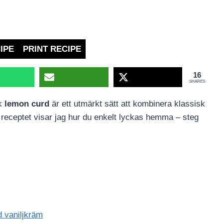
IPE
PRINT RECIPE
16
SHARES
sk
lemon curd
är ett utmärkt sätt att kombinera klassisk
receptet visar jag hur du enkelt lyckas hemma – steg
d vaniljkräm