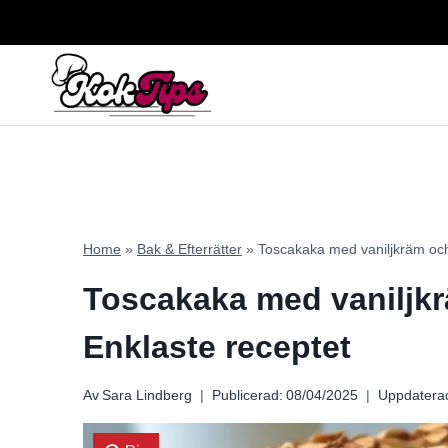
Skip
to
content
Home
»
Bak & Efterrätter
»
Toscakaka med vaniljkräm och
Toscakaka med vaniljk
Enklaste receptet
Av
Sara Lindberg
Publicerad:
08/04/2025
Uppdatera