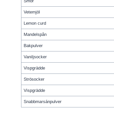
Smör
Vetemjöl
Lemon curd
Mandelspån
Bakpulver
Vaniljsocker
Vispgrädde
Strösocker
Vispgrädde
Snabbmarsánpulver