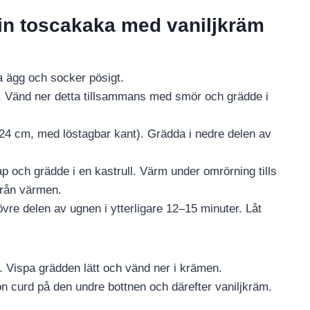
min toscakaka med vaniljkräm
a ägg och socker pösigt.
r. Vänd ner detta tillsammans med smör och grädde i
24 cm, med löstagbar kant). Grädda i nedre delen av
ap och grädde i en kastrull. Värm under omrörning tills
från värmen.
re delen av ugnen i ytterligare 12–15 minuter. Låt
. Vispa grädden lätt och vänd ner i krämen.
mon curd på den undre bottnen och därefter vaniljkräm.