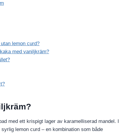
äm
 utan lemon curd?
cakaka med vaniljkräm?
llet?
rt?
iljkräm?
ad med ett krispigt lager av karamelliserad mandel. I
h syrlig lemon curd – en kombination som både