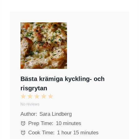
Bästa krämiga kyckling- och
risgrytan
1
2
3
4
5
No reviews
S
S
S
S
S
Author:
Sara Lindberg
t
t
t
t
t
a
a
a
a
a
Prep Time:
10 minutes
r
r
r
r
r
Cook Time:
1 hour 15 minutes