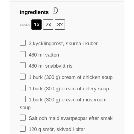
Ingredients
1x
2x
3x
SKALA
3
kycklingbröst, skurna i kuber
480
ml vatten
480
ml snabbvitt ris
1
burk (300 g) cream of chicken soup
1
burk (300 g) cream of celery soup
1
burk (300 g) cream of mushroom
soup
Salt och mald svartpeppar efter smak
120 g
smör, skivad i bitar