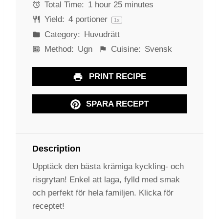
s
s
s
s
Total Time:
1 hour 25 minutes
Yield:
4
portioner
1
x
Category:
Huvudrätt
Method:
Ugn
Cuisine:
Svensk
PRINT RECIPE
SPARA RECEPT
Description
Upptäck den bästa krämiga kyckling- och
risgrytan! Enkel att laga, fylld med smak
och perfekt för hela familjen. Klicka för
receptet!