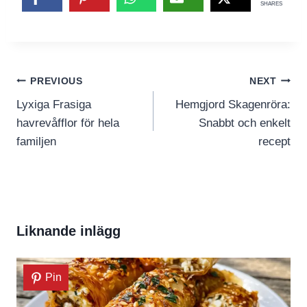
SHARES
Inläggsnavigering
PREVIOUS
NEXT
Lyxiga Frasiga
Hemgjord Skagenröra:
havrevåfflor för hela
Snabbt och enkelt
familjen
recept
Liknande inlägg
Pin