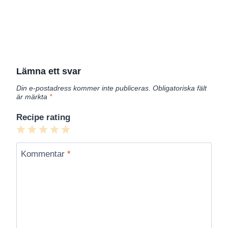
Lämna ett svar
Din e-postadress kommer inte publiceras.
Obligatoriska fält
är märkta
*
Recipe rating
1
2
3
4
5
Star
Stars
Stars
Stars
Stars
Kommentar
*