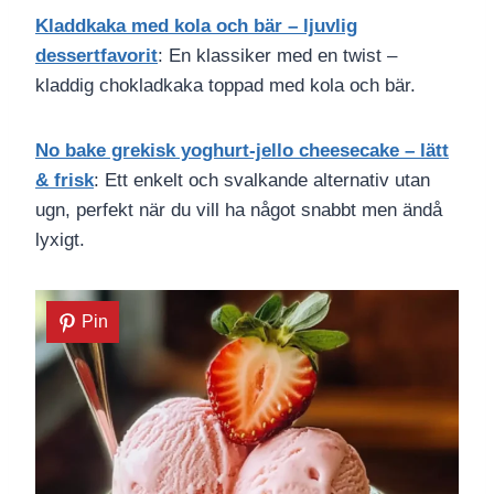
Kladdkaka med kola och bär – ljuvlig
dessertfavorit
: En klassiker med en twist –
kladdig chokladkaka toppad med kola och bär.
No bake grekisk yoghurt-jello cheesecake – lätt
& frisk
: Ett enkelt och svalkande alternativ utan
ugn, perfekt när du vill ha något snabbt men ändå
lyxigt.
Pin