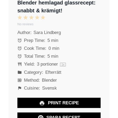
Blender hemlagad glassrecept:
snabbt & krämigt!
1
2
3
4
5
No reviews
S
S
S
S
S
Author:
Sara Lindberg
t
t
t
t
t
a
a
a
a
a
Prep Time:
5 min
r
r
r
r
r
Cook Time:
0 min
s
s
s
s
Total Time:
5 min
Yield:
3
portioner
1
x
Category:
Efterrätt
Method:
Blender
Cuisine:
Svensk
PRINT RECIPE
SPARA RECEPT