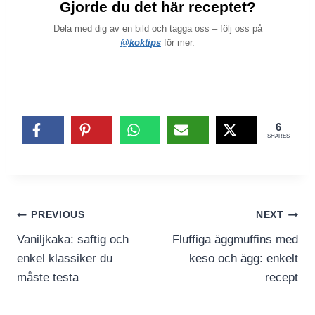
Gjorde du det här receptet?
Dela med dig av en bild och tagga oss – följ oss på
@koktips
för mer.
6
SHARES
Inläggsnavigering
PREVIOUS
NEXT
Vaniljkaka: saftig och
Fluffiga äggmuffins med
enkel klassiker du
keso och ägg: enkelt
måste testa
recept