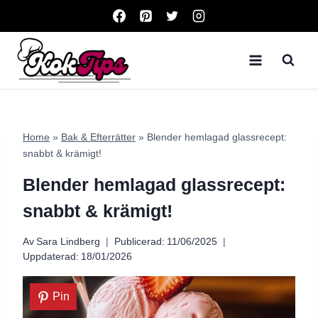
Skip
to
content
Home
»
Bak & Efterrätter
»
Blender hemlagad glassrecept:
snabbt & krämigt!
Blender hemlagad glassrecept:
snabbt & krämigt!
Av
Sara Lindberg
Publicerad:
11/06/2025
Uppdaterad:
18/01/2026
Pin