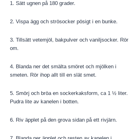
1. Sätt ugnen på 180 grader.
2. Vispa ägg och strösocker pösigt i en bunke.
3. Tillsätt vetemjöl, bakpulver och vaniljsocker. Rör
om.
4. Blanda ner det smälta smöret och mjölken i
smeten. Rör ihop allt till en slät smet.
5. Smörj och bröa en sockerkaksform, ca 1 ½ liter.
Pudra lite av kanelen i botten.
6. Riv äpplet på den grova sidan på ett rivjärn.
7. Blanda ner äpplet och resten av kanelen i