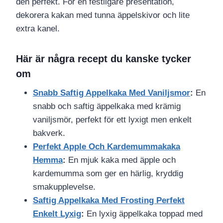
den perfekt. För en festligare presentation,
dekorera kakan med tunna äppelskivor och lite
extra kanel.
Här är några recept du kanske tycker
om
Snabb Saftig Appelkaka Med Vaniljsmor
:
En
snabb och saftig äppelkaka med krämig
vaniljsmör, perfekt för ett lyxigt men enkelt
bakverk.
Perfekt Apple Och Kardemummakaka
Hemma
:
En mjuk kaka med äpple och
kardemumma som ger en härlig, kryddig
smakupplevelse.
Saftig Appelkaka Med Frosting Perfekt
Enkelt Lyxig
:
En lyxig äppelkaka toppad med