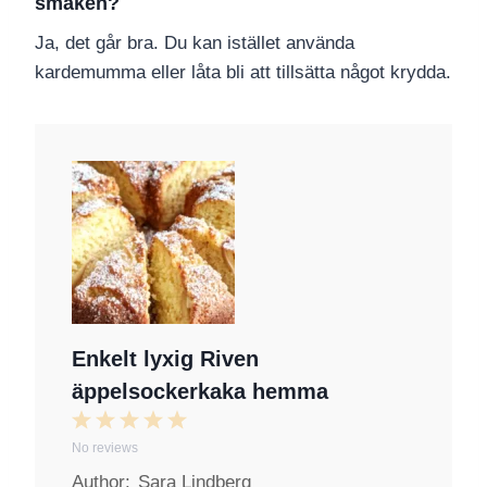
smaken?
Ja, det går bra. Du kan istället använda
kardemumma eller låta bli att tillsätta något krydda.
Enkelt lyxig Riven
äppelsockerkaka hemma
1
2
3
4
5
No reviews
S
S
S
S
S
Author:
Sara Lindberg
t
t
t
t
t