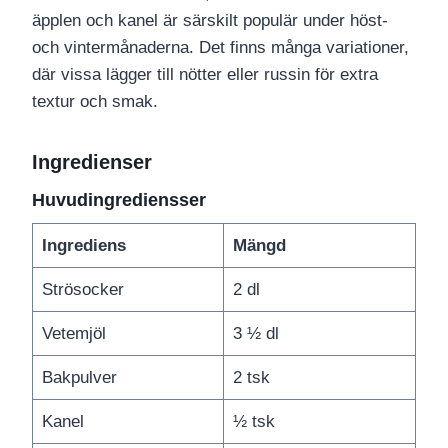
äpplen och kanel är särskilt populär under höst-
och vintermånaderna. Det finns många variationer,
där vissa lägger till nötter eller russin för extra
textur och smak.
Ingredienser
Huvudingrediensser
Ingrediens
Mängd
Strösocker
2 dl
Vetemjöl
3 ½ dl
Bakpulver
2 tsk
Kanel
½ tsk