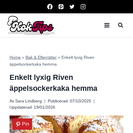
Skip
to
content
Home
»
Bak & Efterrätter
»
Enkelt lyxig Riven
äppelsockerkaka hemma
Enkelt lyxig Riven
äppelsockerkaka hemma
Av
Sara Lindberg
Publicerad:
07/10/2025
Uppdaterad:
19/01/2026
Pin