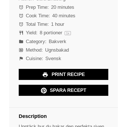
a
a
a
a
a
Prep Time:
20 minutes
r
r
r
r
r
Cook Time:
40 minutes
s
s
s
s
Total Time:
1 hour
Yield:
8
portioner
1
x
Category:
Bakverk
Method:
Ugnsbakad
Cuisine:
Svensk
PRINT RECIPE
SPARA RECEPT
Description
Upptäck hur du bakar den perfekta riven