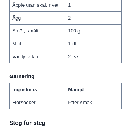
Äpple utan skal, rivet
1
Ägg
2
Smör, smält
100 g
Mjölk
1 dl
Vaniljsocker
2 tsk
Garnering
Ingrediens
Mängd
Florsocker
Efter smak
Steg för steg