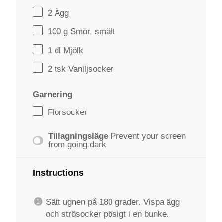
2
Ägg
100 g
Smör, smält
1
dl Mjölk
2
tsk Vaniljsocker
Garnering
Florsocker
Tillagningsläge
Prevent your screen
from going dark
Instructions
Sätt ugnen på 180 grader. Vispa ägg
och strösocker pösigt i en bunke.