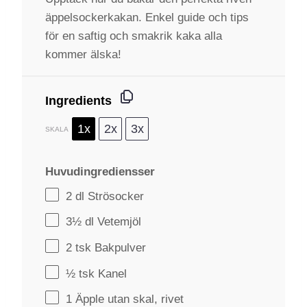
äppelsockerkakan. Enkel guide och tips
för en saftig och smakrik kaka alla
kommer älska!
Ingredients
1x
2x
3x
SKALA
Huvudingrediensser
2
dl Strösocker
3½
dl Vetemjöl
2
tsk Bakpulver
½
tsk Kanel
1
Äpple utan skal, rivet