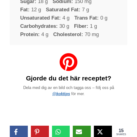
Sugar:
18 g
Sodium:
150 mg
Fat:
12 g
Saturated Fat:
7 g
Unsaturated Fat:
4 g
Trans Fat:
0 g
Carbohydrates:
30 g
Fiber:
1 g
Protein:
4 g
Cholesterol:
70 mg
Gjorde du det här receptet?
Dela med dig av en bild och tagga oss – följ oss på
@koktips
för mer.
15
SHARES