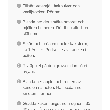
Tillsätt vetemjöl, bakpulver och
vaniljsocker. Rör om.
Blanda ner det smälta smöret och
mjölken i smeten. Rör ihop allt till en
slät smet.
Smörj och bröa en sockerkaksform,
ca 1 ½ liter. Pudra lite av kanelen i
botten.
Riv äpplet på den grova sidan på ett
rivjärn.
Blanda ner äpplet och resten av
kanelen i smeten. Häll sedan ner
smeten i formen.
Grädda kakan längst ner i ugnen i 35-
40 min. Låt den svalna i formen innan