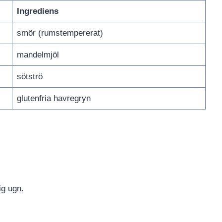
Ingrediens
smör (rumstempererat)
mandelmjöl
sötströ
glutenfria havregryn
ig ugn.