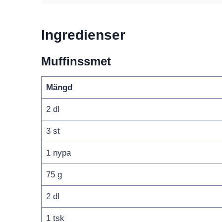
Ingredienser
Muffinssmet
Mängd
2 dl
3 st
1 nypa
75 g
2 dl
1 tsk