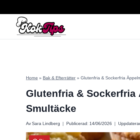
Skip
to
content
Home
»
Bak & Efterrätter
»
Glutenfria & Sockerfria Äppel
Glutenfria & Sockerfria
Smultäcke
Av
Sara Lindberg
Publicerad:
14/06/2026
Uppdatera