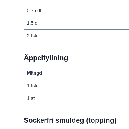
0,75 dl
1,5 dl
2 tsk
Äppelfyllning
Mängd
1 tsk
1 st
Sockerfri smuldeg (topping)