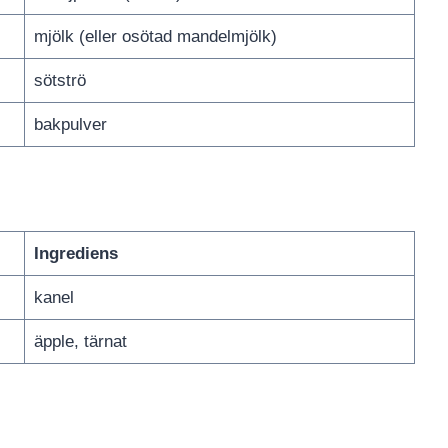
mjölk (eller osötad mandelmjölk)
sötströ
bakpulver
Ingrediens
kanel
äpple, tärnat