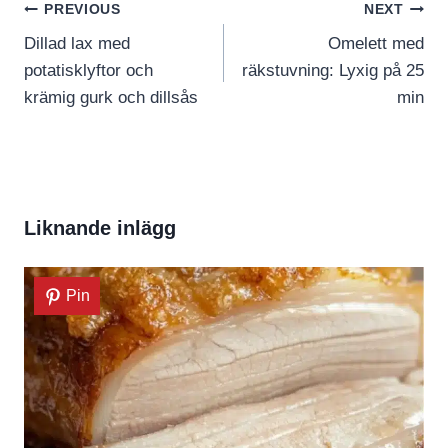
Inläggsnavigering
PREVIOUS
NEXT
Dillad lax med
Omelett med
potatisklyftor och
räkstuvning: Lyxig på 25
krämig gurk och dillsås
min
Liknande inlägg
Pin