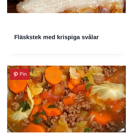
Fläskstek med krispiga svålar
Pin