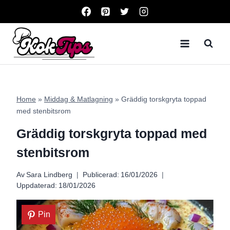
Skip
to
content
Home
»
Middag & Matlagning
»
Gräddig torskgryta toppad
med stenbitsrom
Gräddig torskgryta toppad med
stenbitsrom
Av
Sara Lindberg
Publicerad:
16/01/2026
Uppdaterad:
18/01/2026
Pin