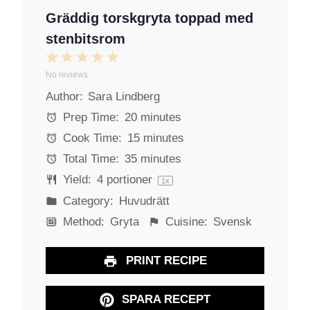
Gräddig torskgryta toppad med
stenbitsrom
1
2
3
4
5
No reviews
S
S
S
S
S
Author:
Sara Lindberg
t
t
t
t
t
a
a
a
a
a
Prep Time:
20 minutes
r
r
r
r
r
Cook Time:
15 minutes
s
s
s
s
Total Time:
35 minutes
Yield:
4
portioner
1
x
Category:
Huvudrätt
Method:
Gryta
Cuisine:
Svensk
PRINT RECIPE
SPARA RECEPT