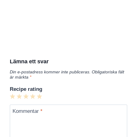
Lämna ett svar
Din e-postadress kommer inte publiceras.
Obligatoriska fält
är märkta
*
Recipe rating
1
2
3
4
5
Star
Stars
Stars
Stars
Stars
Kommentar
*