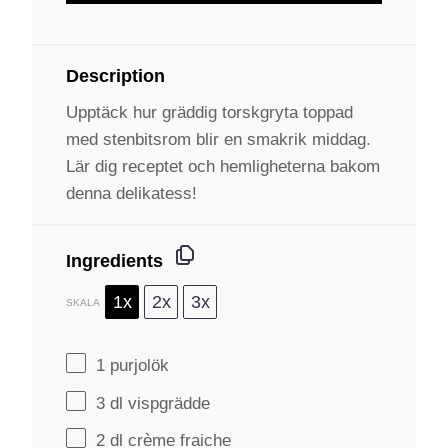
Description
Upptäck hur gräddig torskgryta toppad
med stenbitsrom blir en smakrik middag.
Lär dig receptet och hemligheterna bakom
denna delikatess!
Ingredients
1x
2x
3x
SKALA
1
purjolök
3
dl vispgrädde
2
dl crème fraiche