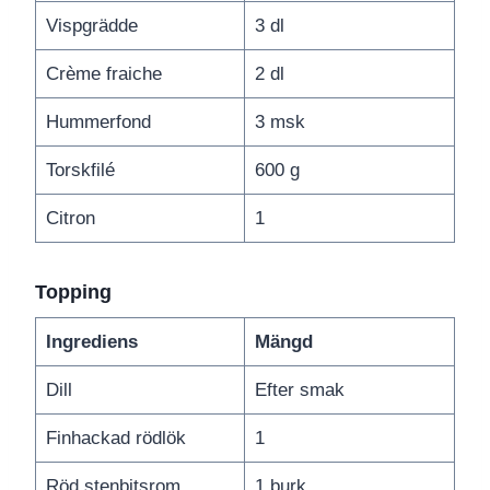
Vispgrädde
3 dl
Crème fraiche
2 dl
Hummerfond
3 msk
Torskfilé
600 g
Citron
1
Topping
Ingrediens
Mängd
Dill
Efter smak
Finhackad rödlök
1
Röd stenbitsrom
1 burk