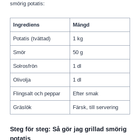
smörig potatis:
Ingrediens
Mängd
Potatis (tvättad)
1 kg
Smör
50 g
Solrosfrön
1 dl
Olivolja
1 dl
Flingsalt och peppar
Efter smak
Gräslök
Färsk, till servering
Steg för steg: Så gör jag grillad smörig
potatis