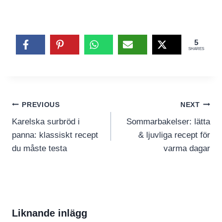
5
SHARES
Inläggsnavigering
PREVIOUS
NEXT
Karelska surbröd i
Sommarbakelser: lätta
panna: klassiskt recept
& ljuvliga recept för
du måste testa
varma dagar
Liknande inlägg