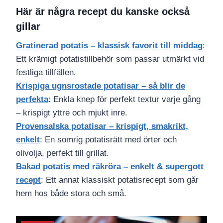
Här är några recept du kanske också
gillar
Gratinerad potatis – klassisk favorit till middag
:
Ett krämigt potatistillbehör som passar utmärkt vid
festliga tillfällen.
Krispiga ugnsrostade potatisar – så blir de
perfekta
: Enkla knep för perfekt textur varje gång
– krispigt yttre och mjukt inre.
Provensalska potatisar – krispigt, smakrikt,
enkelt
: En somrig potatisrätt med örter och
olivolja, perfekt till grillat.
Bakad potatis med räkröra – enkelt & supergott
recept
: Ett annat klassiskt potatisrecept som går
hem hos både stora och små.