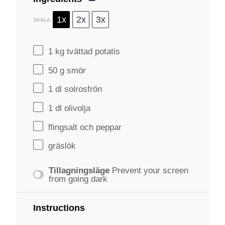
1x
2x
3x
SKALA
1
kg tvättad potatis
50 g
smör
1
dl solrosfrön
1
dl olivolja
flingsalt och peppar
gräslök
Tillagningsläge
Prevent your screen
from going dark
Instructions