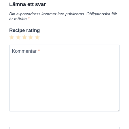
Lämna ett svar
Din e-postadress kommer inte publiceras.
Obligatoriska fält
är märkta
*
Recipe rating
1
2
3
4
5
Star
Stars
Stars
Stars
Stars
Kommentar
*