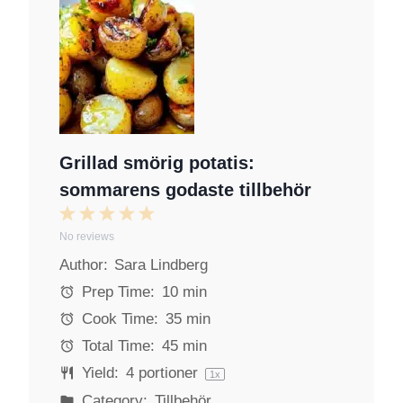
Grillad smörig potatis:
sommarens godaste tillbehör
1
2
3
4
5
No reviews
S
S
S
S
S
Author:
Sara Lindberg
t
t
t
t
t
a
a
a
a
a
Prep Time:
10 min
r
r
r
r
r
Cook Time:
35 min
s
s
s
s
Total Time:
45 min
Yield:
4
portioner
1
x
Category:
Tillbehör