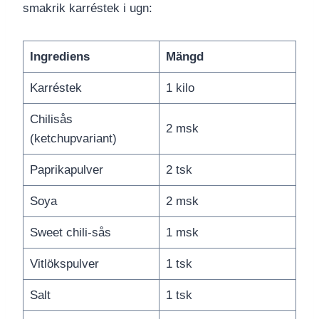
smakrik karréstek i ugn:
Ingrediens
Mängd
Karréstek
1 kilo
Chilisås
2 msk
(ketchupvariant)
Paprikapulver
2 tsk
Soya
2 msk
Sweet chili-sås
1 msk
Vitlökspulver
1 tsk
Salt
1 tsk