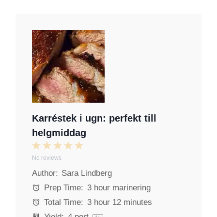
Karréstek i ugn: perfekt till
helgmiddag
1
2
3
4
5
No reviews
S
S
S
S
S
Author:
Sara Lindberg
t
t
t
t
t
a
a
a
a
a
Prep Time:
3 hour marinering
r
r
r
r
r
Total Time:
3 hour 12 minutes
s
s
s
s
Yield:
4
port