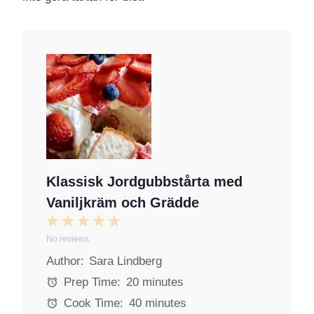
Klassisk Jordgubbstårta med
Vaniljkräm och Grädde
1
2
3
4
5
No reviews
S
S
S
S
S
Author:
Sara Lindberg
t
t
t
t
t
a
a
a
a
a
Prep Time:
20 minutes
r
r
r
r
r
Cook Time:
40 minutes