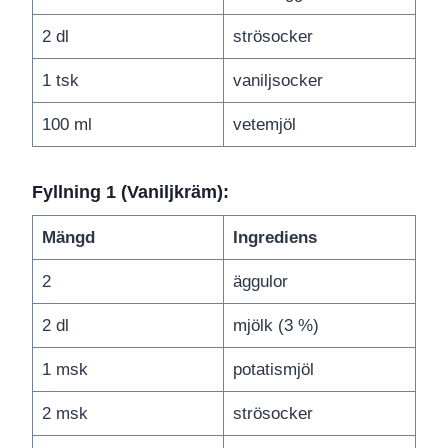
2 dl
strösocker
1 tsk
vaniljsocker
100 ml
vetemjöl
Fyllning 1 (Vaniljkräm):
Mängd
Ingrediens
2
äggulor
2 dl
mjölk (3 %)
1 msk
potatismjöl
2 msk
strösocker