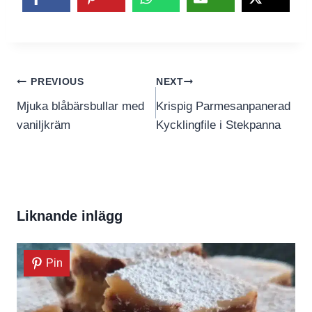
Inläggsnavigering
PREVIOUS
NEXT
Mjuka blåbärsbullar med
Krispig Parmesanpanerad
vaniljkräm
Kycklingfile i Stekpanna
Liknande inlägg
Pin