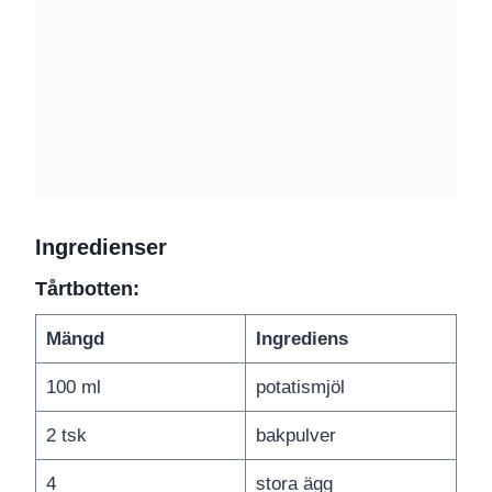
Ingredienser
Tårtbotten:
Mängd
Ingrediens
100 ml
potatismjöl
2 tsk
bakpulver
4
stora ägg