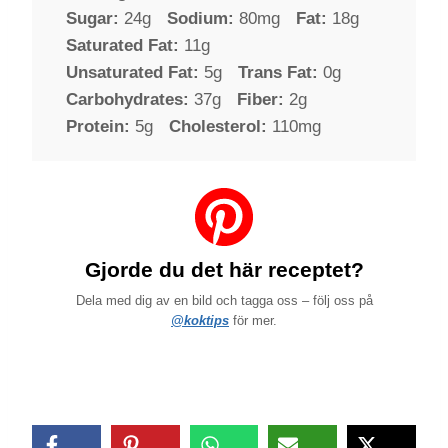
Sugar:
24g
Sodium:
80mg
Fat:
18g
Saturated Fat:
11g
Unsaturated Fat:
5g
Trans Fat:
0g
Carbohydrates:
37g
Fiber:
2g
Protein:
5g
Cholesterol:
110mg
Gjorde du det här receptet?
Dela med dig av en bild och tagga oss – följ oss på
@koktips
för mer.