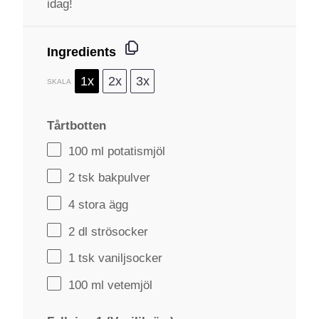
idag!
Ingredients
1x
2x
3x
SKALA
Tårtbotten
100
ml potatismjöl
2
tsk bakpulver
4
stora ägg
2
dl strösocker
1
tsk vaniljsocker
100
ml vetemjöl