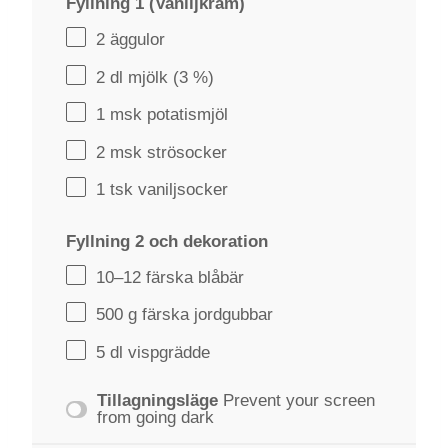
Fyllning 1 (Vaniljkräm)
2
äggulor
2
dl mjölk (
3
%)
1
msk potatismjöl
2
msk strösocker
1
tsk vaniljsocker
Fyllning 2 och dekoration
10
–
12
färska blåbär
500 g
färska jordgubbar
5
dl vispgrädde
Tillagningsläge
Prevent your screen
from going dark