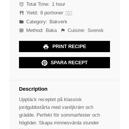
s
s
s
s
Total Time:
1 hour
Yield:
8
portioner
1
x
Category:
Bakverk
Method:
Baka
Cuisine:
Svensk
PRINT RECIPE
SPARA RECEPT
Description
Upptäck receptet på klassisk
jordgubbstårta med vaniljkräm och
grädde. Perfekt för sommarfester och
högtider. Skapa minnesvärda stunder