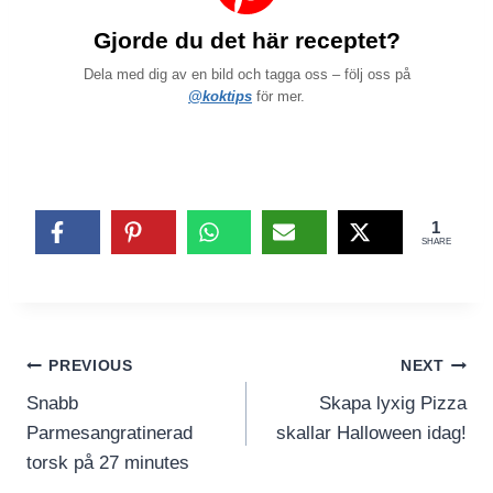
Gjorde du det här receptet?
Dela med dig av en bild och tagga oss – följ oss på
@koktips
för mer.
1
SHARE
Inläggsnavigering
PREVIOUS
NEXT
Snabb
Skapa lyxig Pizza
Parmesangratinerad
skallar Halloween idag!
torsk på 27 minutes