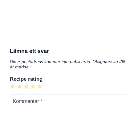
Lämna ett svar
Din e-postadress kommer inte publiceras.
Obligatoriska fält
är märkta
*
Recipe rating
1
2
3
4
5
Star
Stars
Stars
Stars
Stars
Kommentar
*