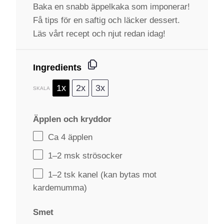
Baka en snabb äppelkaka som imponerar!
Få tips för en saftig och läcker dessert.
Läs vårt recept och njut redan idag!
Ingredients
1x
2x
3x
SKALA
Äpplen och kryddor
Ca
4
äpplen
1
–
2
msk strösocker
1
–
2
tsk kanel (kan bytas mot
kardemumma)
Smet