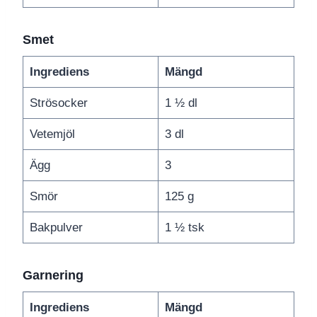
Smet
Ingrediens
Mängd
Strösocker
1 ½ dl
Vetemjöl
3 dl
Ägg
3
Smör
125 g
Bakpulver
1 ½ tsk
Garnering
Ingrediens
Mängd