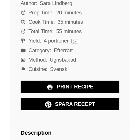
Author:
Sara Lindberg
t
t
t
t
t
a
a
a
a
a
Prep Time:
20 minutes
r
r
r
r
r
Cook Time:
35 minutes
s
s
s
s
Total Time:
55 minutes
Yield:
4
portioner
1
x
Category:
Efterrätt
Method:
Ugnsbakad
Cuisine:
Svensk
PRINT RECIPE
SPARA RECEPT
Description