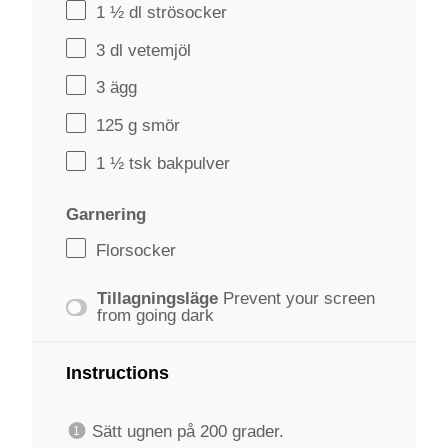
1 ½
dl strösocker
3
dl vetemjöl
3
ägg
125 g
smör
1 ½
tsk bakpulver
Garnering
Florsocker
Tillagningsläge
Prevent your screen
from going dark
Instructions
Sätt ugnen på 200 grader.