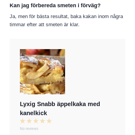
Kan jag förbereda smeten i förväg?
Ja, men för bästa resultat, baka kakan inom några
timmar efter att smeten är klar.
Lyxig Snabb äppelkaka med
kanelkick
1
2
3
4
5
No reviews
S
S
S
S
S