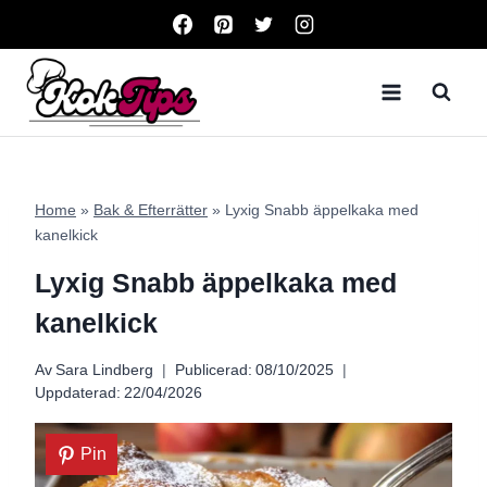
Skip
to
content
Home
»
Bak & Efterrätter
»
Lyxig Snabb äppelkaka med
kanelkick
Lyxig Snabb äppelkaka med
kanelkick
Av
Sara Lindberg
Publicerad:
08/10/2025
Uppdaterad:
22/04/2026
Pin