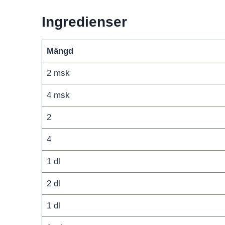
Ingredienser
Mängd
2 msk
4 msk
2
4
1 dl
2 dl
1 dl