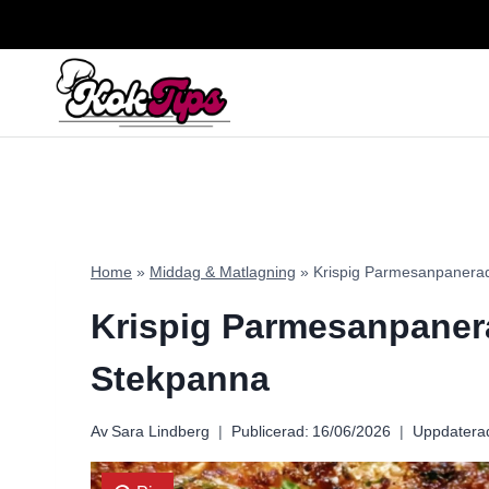
Skip
to
content
Home
»
Middag & Matlagning
»
Krispig Parmesanpanerad 
Krispig Parmesanpanera
Stekpanna
Av
Sara Lindberg
Publicerad:
16/06/2026
Uppdatera