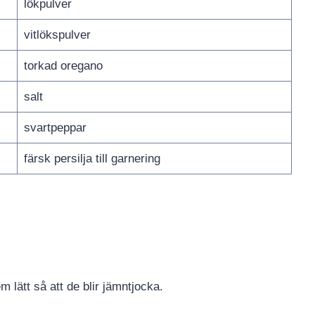
lökpulver
vitlökspulver
torkad oregano
salt
svartpeppar
färsk persilja till garnering
 lätt så att de blir jämntjocka.