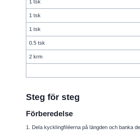
1 tsk
1 tsk
1 tsk
0.5 tsk
2 krm
Steg för steg
Förberedelse
1. Dela kycklingfiléerna på längden och banka dem