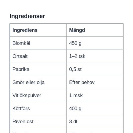
Ingredienser
Ingrediens
Mängd
Blomkål
450 g
Örtsalt
1–2 tsk
Paprika
0,5 st
Smör eller olja
Efter behov
Vitlökspulver
1 msk
Köttfärs
400 g
Riven ost
3 dl