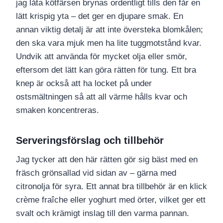
jag låta kötfärsen brynas ordentligt tills den får en
lätt krispig yta – det ger en djupare smak. En
annan viktig detalj är att inte översteka blomkålen;
den ska vara mjuk men ha lite tuggmotstånd kvar.
Undvik att använda för mycket olja eller smör,
eftersom det lätt kan göra rätten för tung. Ett bra
knep är också att ha locket på under
ostsmältningen så att all värme hålls kvar och
smaken koncentreras.
Serveringsförslag och tillbehör
Jag tycker att den här rätten gör sig bäst med en
fräsch grönsallad vid sidan av – gärna med
citronolja för syra. Ett annat bra tillbehör är en klick
crème fraîche eller yoghurt med örter, vilket ger ett
svalt och krämigt inslag till den varma pannan.