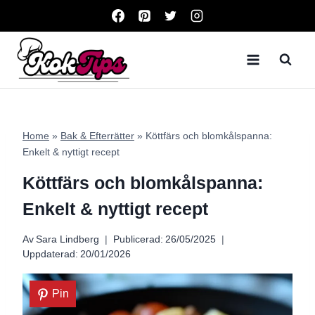
Skip
to
content
Home
»
Bak & Efterrätter
»
Köttfärs och blomkålspanna:
Enkelt & nyttigt recept
Köttfärs och blomkålspanna:
Enkelt & nyttigt recept
Av
Sara Lindberg
Publicerad:
26/05/2025
Uppdaterad:
20/01/2026
Pin