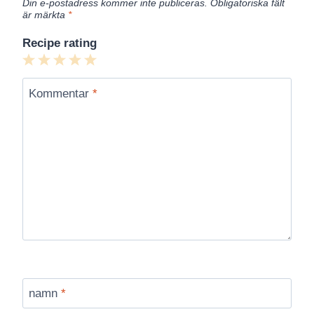
Din e-postadress kommer inte publiceras.
Obligatoriska fält
är märkta
*
Recipe rating
1
2
3
4
5
Star
Stars
Stars
Stars
Stars
Kommentar
*
namn
*