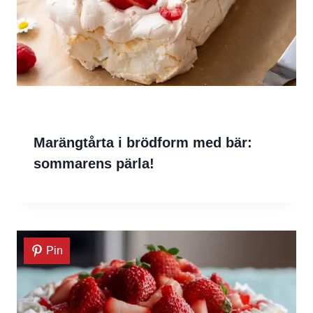
Marängtårta i brödform med bär:
sommarens pärlа!
Pin