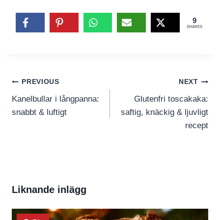
9
SHARES
Inläggsnavigering
PREVIOUS
NEXT
Kanelbullar i långpanna:
Glutenfri toscakaka:
snabbt & luftigt
saftig, knäckig & ljuvligt
recept
Liknande inlägg