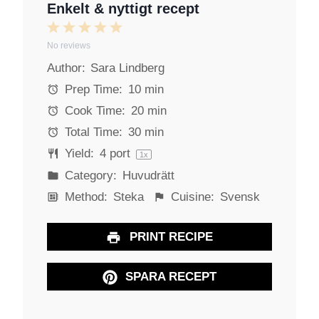
Enkelt & nyttigt recept
1
2
3
4
5
No reviews
S
S
S
S
S
Author:
Sara Lindberg
t
t
t
t
t
a
a
a
a
a
Prep Time:
10 min
r
r
r
r
r
Cook Time:
20 min
s
s
s
s
Total Time:
30 min
Yield:
4
port
1
x
Category:
Huvudrätt
Method:
Steka
Cuisine:
Svensk
PRINT RECIPE
SPARA RECEPT