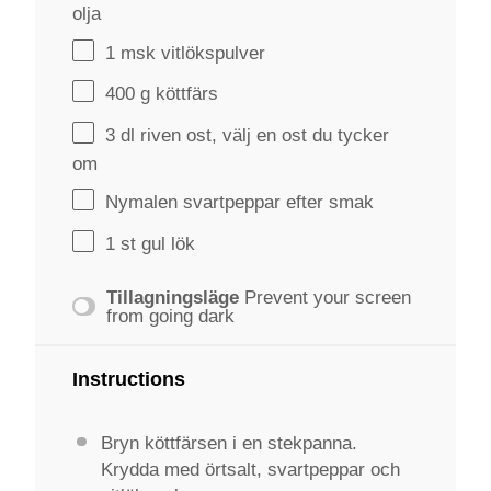
olja
1
msk vitlökspulver
400 g
köttfärs
3
dl riven ost, välj en ost du tycker
om
Nymalen svartpeppar efter smak
1
st gul lök
Tillagningsläge
Prevent your screen
from going dark
Instructions
Bryn köttfärsen i en stekpanna.
Krydda med örtsalt, svartpeppar och