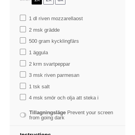
1
dl riven mozzarellaost
2
msk grädde
500 gram
kycklingfärs
1
äggula
2
krm svartpeppar
3
msk riven parmesan
1
tsk salt
4
msk smör och olja att steka i
Tillagningsläge
Prevent your screen
from going dark
Instructions