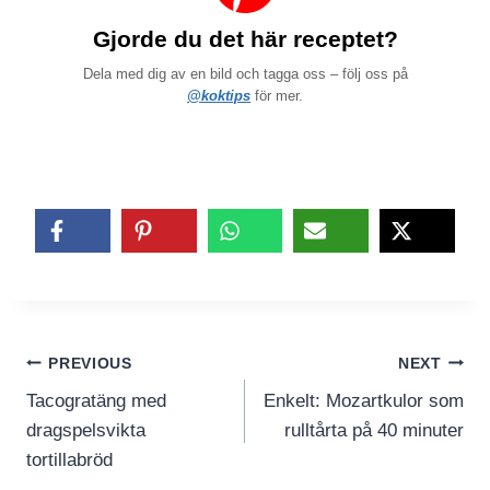
Gjorde du det här receptet?
Dela med dig av en bild och tagga oss – följ oss på
@koktips
för mer.
Inläggsnavigering
PREVIOUS
NEXT
Tacogratäng med
Enkelt: Mozartkulor som
dragspelsvikta
rulltårta på 40 minuter
tortillabröd