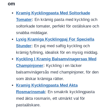
om
Kramig Kycklingpasta Med Soltorkade
Tomater
:
En krämig pasta med kyckling och
soltorkade tomater, perfekt för ostälskare och
snabba middagar.
Lyxig Kramiga Kycklingpaj For Speciella
Stunder
:
En paj med saftig kyckling och
krämig fyllning, idealisk för en mysig middag.
Kyckling I Kramig Balsamvinagersas Med
Champinjoner
:
Kyckling i en läcker
balsamvinägersås med champinjoner, för den
som älskar krämiga rätter.
Kramig Kycklingpasta Med Akta
Rosmarinsmak
:
En smakrik kycklingpasta
med äkta rosmarin, ett utmärkt val för
pastaälskare.