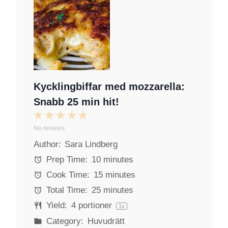
Kycklingbiffar med mozzarella:
Snabb 25 min hit!
1
2
3
4
5
No reviews
S
S
S
S
S
Author:
Sara Lindberg
t
t
t
t
t
a
a
a
a
a
Prep Time:
10 minutes
r
r
r
r
r
Cook Time:
15 minutes
s
s
s
s
Total Time:
25 minutes
Yield:
4
portioner
1
x
Category:
Huvudrätt