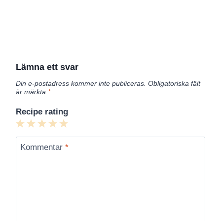
Lämna ett svar
Din e-postadress kommer inte publiceras.
Obligatoriska fält
är märkta
*
Recipe rating
1
2
3
4
5
Star
Stars
Stars
Stars
Stars
Kommentar
*