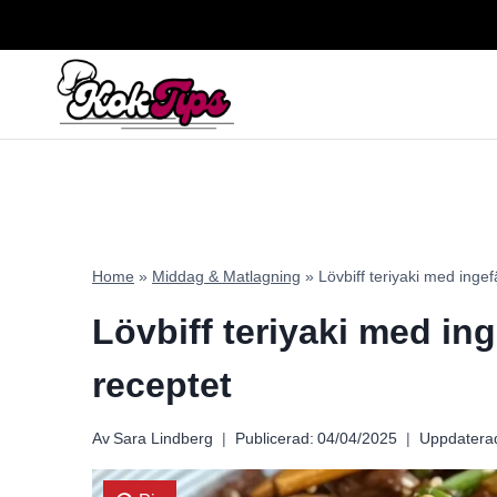
Skip
to
content
Home
»
Middag & Matlagning
»
Lövbiff teriyaki med ingef
Lövbiff teriyaki med ing
receptet
Av
Sara Lindberg
Publicerad:
04/04/2025
Uppdatera