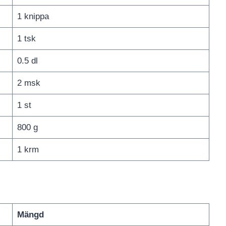
1 knippa
1 tsk
0.5 dl
2 msk
1 st
800 g
1 krm
Mängd