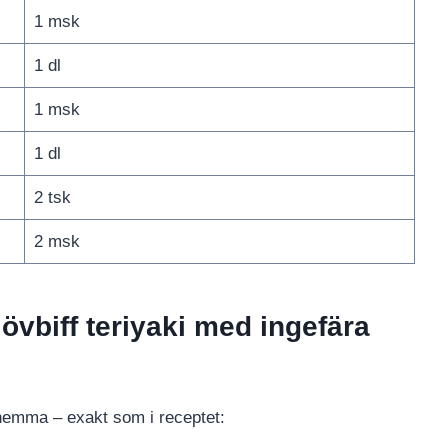
1 msk
1 dl
1 msk
1 dl
2 tsk
2 msk
lövbiff teriyaki med ingefära
tt hemma – exakt som i receptet: