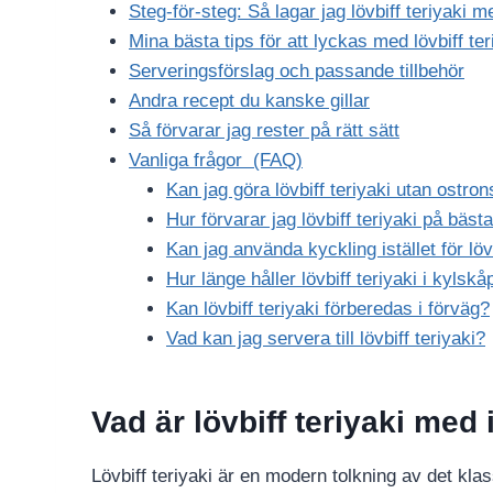
Steg-för-steg: Så lagar jag lövbiff teriyaki m
Mina bästa tips för att lyckas med lövbiff ter
Serveringsförslag och passande tillbehör
Andra recept du kanske gillar
Så förvarar jag rester på rätt sätt
Vanliga frågor (FAQ)
Kan jag göra lövbiff teriyaki utan ostro
Hur förvarar jag lövbiff teriyaki på bästa
Kan jag använda kyckling istället för löv
Hur länge håller lövbiff teriyaki i kylskå
Kan lövbiff teriyaki förberedas i förväg?
Vad kan jag servera till lövbiff teriyaki?
Vad är lövbiff teriyaki med
Lövbiff teriyaki är en modern tolkning av det kla