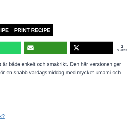
IPE
PRINT RECIPE
3
SHARES
k
är både enkelt och smakrikt. Den här versionen ger
ekt för en snabb vardagsmiddag med mycket umami och
ök?