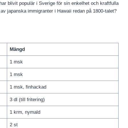
 blivit populär i Sverige för sin enkelhet och kraftfulla
 av japanska immigranter i Hawaii redan på 1800-talet?
Mängd
1 msk
1 msk
1 msk, finhackad
3 dl (till fritering)
1 krm, nymald
2 st