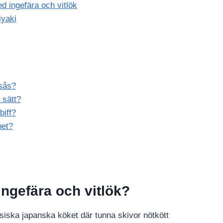
ed ingefära och vitlök
iyaki
nsås?
 sätt?
biff?
pet?
 ingefära och vitlök?
ssiska japanska köket där tunna skivor nötkött