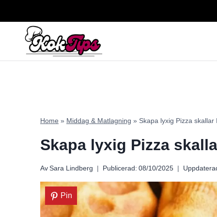
Skip
to
content
Home
»
Middag & Matlagning
»
Skapa lyxig Pizza skallar
Skapa lyxig Pizza skall
Av
Sara Lindberg
Publicerad:
08/10/2025
Uppdatera
Pin