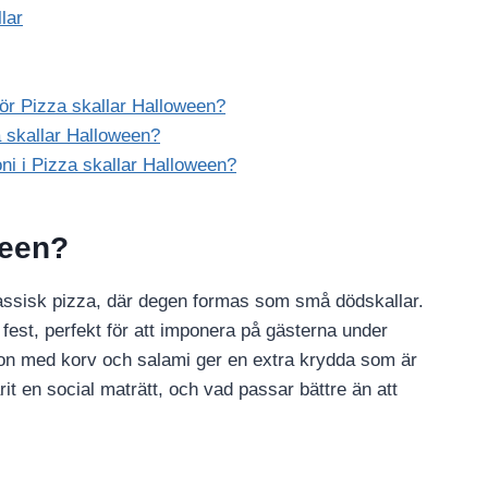
lar
ör Pizza skallar Halloween?
a skallar Halloween?
oni i Pizza skallar Halloween?
ween?
klassisk pizza, där degen formas som små dödskallar.
 fest, perfekt för att imponera på gästerna under
ion med korv och salami ger en extra krydda som är
arit en social maträtt, och vad passar bättre än att