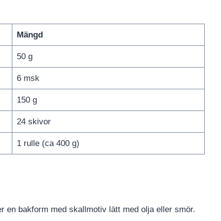
Mängd
50 g
6 msk
150 g
24 skivor
1 rulle (ca 400 g)
er en bakform med skallmotiv lätt med olja eller smör.