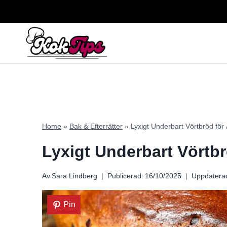
Skip
to
content
Home
»
Bak & Efterrätter
»
Lyxigt Underbart Vörtbröd för
Lyxigt Underbart Vörtb
Av
Sara Lindberg
Publicerad:
16/10/2025
Uppdatera
Pin