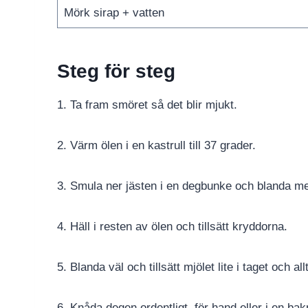
Mörk sirap + vatten
Steg för steg
1. Ta fram smöret så det blir mjukt.
2. Värm ölen i en kastrull till 37 grader.
3. Smula ner jästen i en degbunke och blanda med
4. Häll i resten av ölen och tillsätt kryddorna.
5. Blanda väl och tillsätt mjölet lite i taget och al
6. Knåda degen ordentligt, för hand eller i en ba