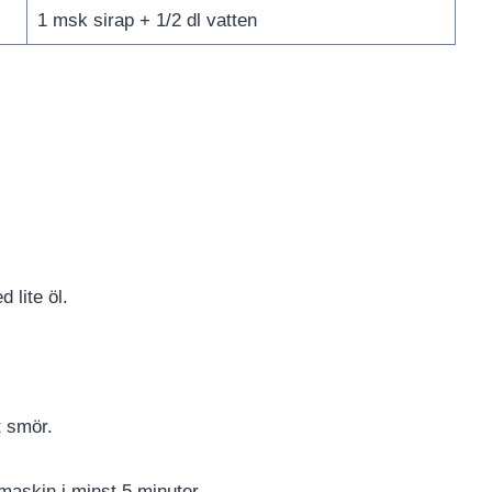
1 msk sirap + 1/2 dl vatten
 lite öl.
lt smör.
kmaskin i minst 5 minuter.