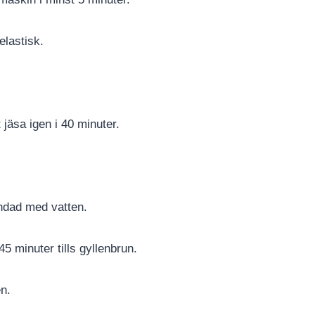
elastisk.
 jäsa igen i 40 minuter.
ndad med vatten.
5 minuter tills gyllenbrun.
en.