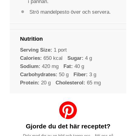
i pannan.
Strö mandelpesto över och servera.
Nutrition
Serving Size:
1 port
Calories:
650 kcal
Sugar:
4 g
Sodium:
420 mg
Fat:
40 g
Carbohydrates:
50 g
Fiber:
3 g
Protein:
20 g
Cholesterol:
65 mg
Gjorde du det här receptet?
Dela med dig av en bild och tagga oss – följ oss på