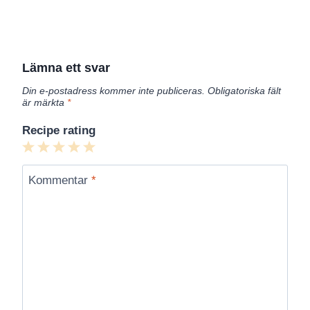
Lämna ett svar
Din e-postadress kommer inte publiceras.
Obligatoriska fält
är märkta
*
Recipe rating
1
2
3
4
5
Star
Stars
Stars
Stars
Stars
Kommentar
*