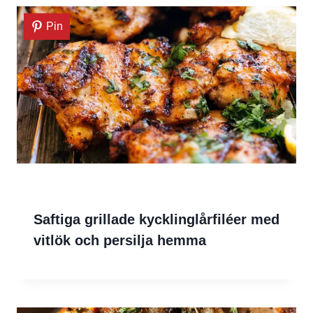
Pin
Saftiga grillade kycklinglårfiléer med
vitlök och persilja hemma