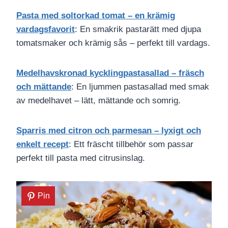
Pasta med soltorkad tomat – en krämig
vardagsfavorit
: En smakrik pastarätt med djupa
tomatsmaker och krämig sås – perfekt till vardags.
Medelhavskronad kycklingpastasallad – fräsch
och mättande
: En ljummen pastasallad med smak
av medelhavet – lätt, mättande och somrig.
Sparris med citron och parmesan – lyxigt och
enkelt recept
: Ett fräscht tillbehör som passar
perfekt till pasta med citrusinslag.
Pin