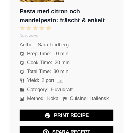
Pasta med citron och
mandelpesto: fräscht & enkelt
1
2
3
4
5
No reviews
S
S
S
S
S
Author:
Sara Lindberg
t
t
t
t
t
a
a
a
a
a
Prep Time:
10 min
r
r
r
r
r
Cook Time:
20 min
s
s
s
s
Total Time:
30 min
Yield:
2
port
1
x
Category:
Huvudrätt
Method:
Koka
Cuisine:
Italiensk
PRINT RECIPE
SPARA RECEPT