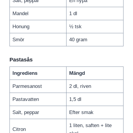
Salt, peppar
En nypa
Mandel
1 dl
Honung
½ tsk
Smör
40 gram
Pastasås
Ingrediens
Mängd
Parmesanost
2 dl, riven
Pastavatten
1,5 dl
Salt, peppar
Efter smak
1 liten, saften + lite
Citron