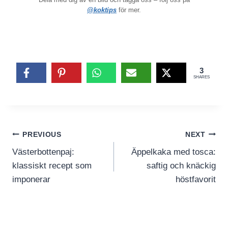
@koktips
för mer.
3
SHARES
Inläggsnavigering
PREVIOUS
NEXT
Västerbottenpaj:
Äppelkaka med tosca:
klassiskt recept som
saftig och knäckig
imponerar
höstfavorit