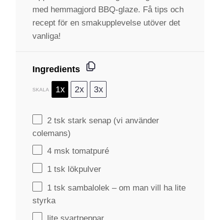
med hemmagjord BBQ-glaze. Få tips och
recept för en smakupplevelse utöver det
vanliga!
Ingredients
1x
2x
3x
SKALA
2
tsk stark senap (vi använder
colemans)
4
msk tomatpuré
1
tsk lökpulver
1
tsk sambalolek – om man vill ha lite
styrka
lite svartpeppar