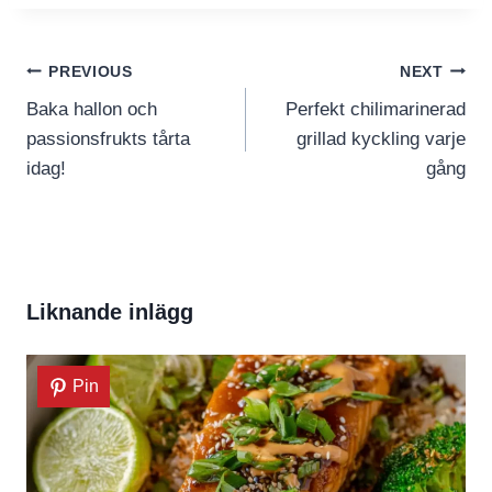
Inläggsnavigering
PREVIOUS
NEXT
Baka hallon och
Perfekt chilimarinerad
passionsfrukts tårta
grillad kyckling varje
idag!
gång
Liknande inlägg
Pin