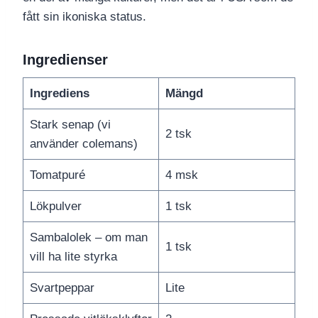
fått sin ikoniska status.
Ingredienser
Ingrediens
Mängd
Stark senap (vi
2 tsk
använder colemans)
Tomatpuré
4 msk
Lökpulver
1 tsk
Sambalolek – om man
1 tsk
vill ha lite styrka
Svartpeppar
Lite