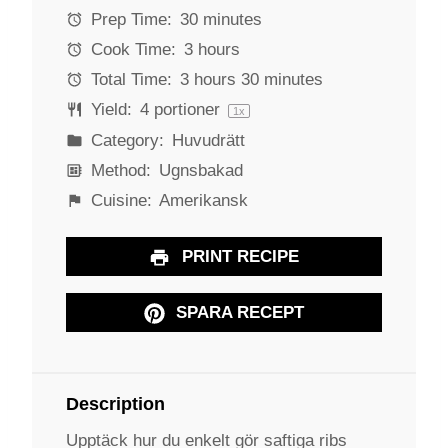
a
a
a
a
a
Prep Time:
30 minutes
r
r
r
r
r
Cook Time:
3 hours
s
s
s
s
Total Time:
3 hours 30 minutes
Yield:
4
portioner
1
x
Category:
Huvudrätt
Method:
Ugnsbakad
Cuisine:
Amerikansk
PRINT RECIPE
SPARA RECEPT
Description
Upptäck hur du enkelt gör saftiga ribs