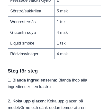
Pressade vitlöksklyftor
2
Sötströ/sukkrilett
5 msk
Worcestersås
1 tsk
Glutenfri soya
4 msk
Liquid smoke
1 tsk
Rödvinsvinäger
4 msk
Steg för steg
1.
Blanda ingredienserna
: Blanda ihop alla
ingredienser i en kastrull.
2.
Koka upp glazen:
Koka upp glazen på
medelvärme och sänk sedan temperaturen.