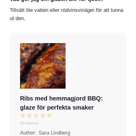
Tillsätt lite vatten eller rödvinsvinäger för att tunna
ut den.
Ribs med hemmagjord BBQ:
glaze för perfekta smaker
1
2
3
4
5
No reviews
S
S
S
S
S
Author:
Sara Lindberg
t
t
t
t
t