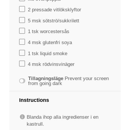
2
pressade vitlöksklyftor
5
msk sötströ/sukkrilett
1
tsk worcestersås
4
msk glutenfri soya
1
tsk liquid smoke
4
msk rödvinsvinäger
Tillagningsläge
Prevent your screen
from going dark
Instructions
Blanda ihop alla ingredienser i en
kastrull.