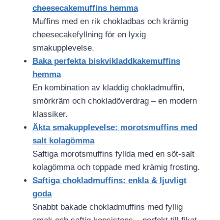
cheesecakemuffins hemma
Muffins med en rik chokladbas och krämig
cheesecakefyllning för en lyxig
smakupplevelse.
Baka perfekta biskvikladdkakemuffins
hemma
En kombination av kladdig chokladmuffin,
smörkräm och chokladöverdrag – en modern
klassiker.
Äkta smakupplevelse: morotsmuffins med
salt kolagömma
Saftiga morotsmuffins fyllda med en söt-salt
kolagömma och toppade med krämig frosting.
Saftiga chokladmuffins: enkla & ljuvligt
goda
Snabbt bakade chokladmuffins med fyllig