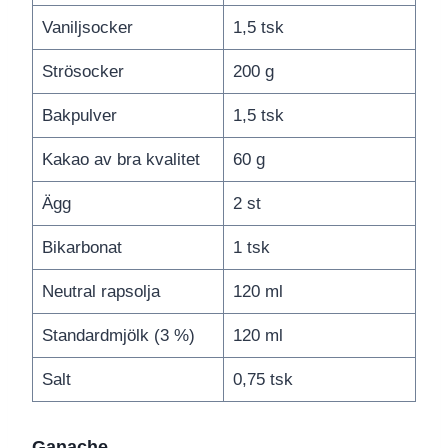
Vaniljsocker
1,5 tsk
Strösocker
200 g
Bakpulver
1,5 tsk
Kakao av bra kvalitet
60 g
Ägg
2 st
Bikarbonat
1 tsk
Neutral rapsolja
120 ml
Standardmjölk (3 %)
120 ml
Salt
0,75 tsk
Ganache