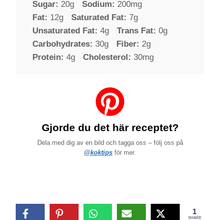
Sugar:
20g
Sodium:
200mg
Fat:
12g
Saturated Fat:
7g
Unsaturated Fat:
4g
Trans Fat:
0g
Carbohydrates:
30g
Fiber:
2g
Protein:
4g
Cholesterol:
30mg
Gjorde du det här receptet?
Dela med dig av en bild och tagga oss – följ oss på
@koktips
för mer.
1
SHARE