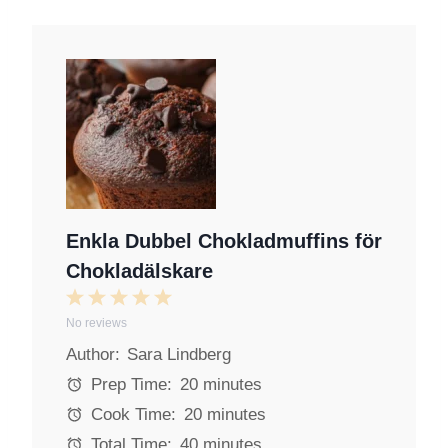
Enkla Dubbel Chokladmuffins för
Chokladälskare
1
2
3
4
5
No reviews
S
S
S
S
S
Author:
Sara Lindberg
t
t
t
t
t
a
a
a
a
a
Prep Time:
20 minutes
r
r
r
r
r
Cook Time:
20 minutes
s
s
s
s
Total Time:
40 minutes