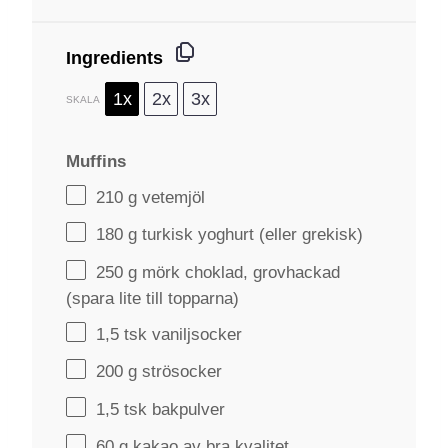
Ingredients
1x
2x
3x
SKALA
Muffins
210 g
vetemjöl
180 g
turkisk yoghurt (eller grekisk)
250 g
mörk choklad, grovhackad
(spara lite till topparna)
1
,5 tsk vaniljsocker
200 g
strösocker
1
,5 tsk bakpulver
60 g
kakao av bra kvalitet