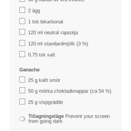
2
ägg
1
tsk bikarbonat
120
ml neutral rapsolja
120
ml standardmjölk (
3
%)
0
,75 tsk salt
Ganache
25 g
kallt smör
50 g
mörka chokladknappar (ca
54
%)
25 g
vispgrädde
Tillagningsläge
Prevent your screen
from going dark