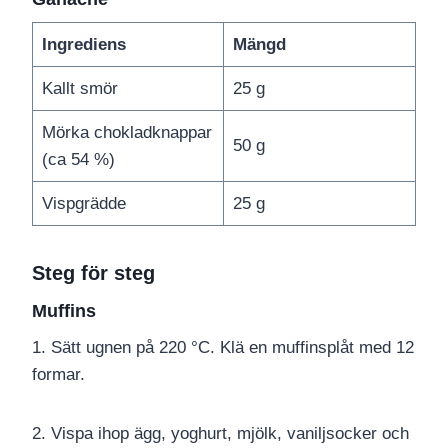
Ingrediens
Mängd
Kallt smör
25 g
Mörka chokladknappar
50 g
(ca 54 %)
Vispgrädde
25 g
Steg för steg
Muffins
1. Sätt ugnen på 220 °C. Klä en muffinsplåt med 12
formar.
2. Vispa ihop ägg, yoghurt, mjölk, vaniljsocker och