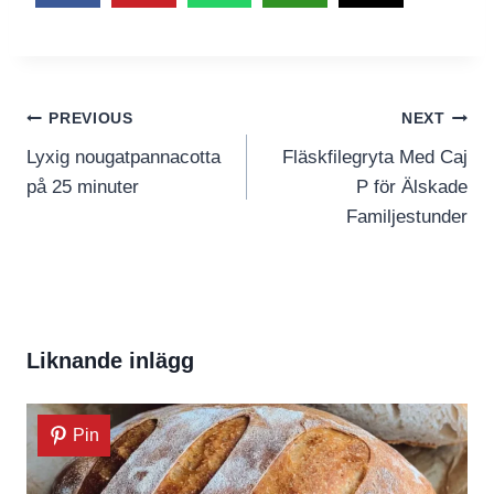
Inläggsnavigering
PREVIOUS
NEXT
Lyxig nougatpannacotta
Fläskfilegryta Med Caj
på 25 minuter
P för Älskade
Familjestunder
Liknande inlägg
Pin