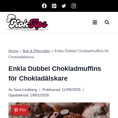
Skip
to
content
Home
»
Bak & Efterrätter
»
Enkla Dubbel Chokladmuffins för
Chokladälskare
Enkla Dubbel Chokladmuffins
för Chokladälskare
Av
Sara Lindberg
Publicerad:
11/09/2025
Uppdaterad:
19/01/2026
Pin