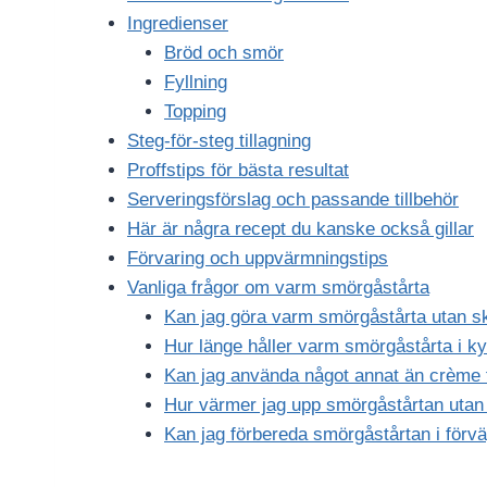
Ingredienser
Bröd och smör
Fyllning
Topping
Steg-för-steg tillagning
Proffstips för bästa resultat
Serveringsförslag och passande tillbehör
Här är några recept du kanske också gillar
Förvaring och uppvärmningstips
Vanliga frågor om varm smörgåstårta
Kan jag göra varm smörgåstårta utan s
Hur länge håller varm smörgåstårta i k
Kan jag använda något annat än crème 
Hur värmer jag upp smörgåstårtan utan a
Kan jag förbereda smörgåstårtan i förv