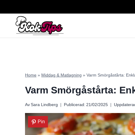
Skip
to
content
Home
»
Middag & Matlagning
»
Varm Smörgåstårta: Enkla
Varm Smörgåstårta: Enkl
Av
Sara Lindberg
Publicerad:
21/02/2025
Uppdatera
Pin