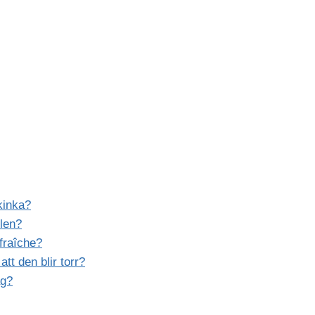
kinka?
ylen?
fraîche?
tt den blir torr?
äg?