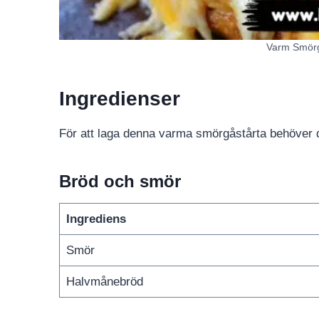
Varm Smörgå
Ingredienser
För att laga denna varma smörgåstårta behöver d
Bröd och smör
Ingrediens
Smör
Halvmånebröd