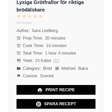
Lyxiga Grötfrallor för riktiga
brödälskare
1
2
3
4
5
No reviews
S
S
S
S
S
Author:
Sara Lindberg
t
t
t
t
t
a
a
a
a
a
Prep Time:
20 minutes
r
r
r
r
r
Cook Time:
14 minutes
s
s
s
s
Total Time:
1 hour 4 minutes
Yield:
15
frallor
1
x
Category:
Bröd
Method:
Baka
Cuisine:
Svensk
PRINT RECIPE
SPARA RECEPT