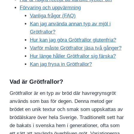
Förvaring och uppvärmning
Vanliga frågor (FAQ)
Kan jag använda annan typ av mjöl i
Grötfrallor?
Hur kan jag göra Grötfrallor glutenfria?
Varför måste Grötfrallor jäsa två gånger?
Hur länge håller Grötfrallor sig färska?
Kan jag frysa in Grötfrallor?
Vad är Grötfrallor?
Grötfrallor är en typ av bröd där havregrynsgröt
används som bas för degen. Denna metod ger
brödet en unik textur och smak som uppskattas av
brödälskare över hela Sverige. Traditionellt sett har
de bakats i svenska hem i generationer, ofta som
ett sätt att använda överbliven gröt. Variationerna