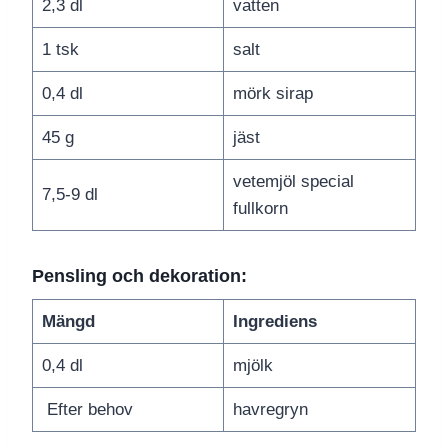
2,3 dl
vatten
1 tsk
salt
0,4 dl
mörk sirap
45 g
jäst
vetemjöl special
7,5-9 dl
fullkorn
Pensling och dekoration:
Mängd
Ingrediens
0,4 dl
mjölk
Efter behov
havregryn