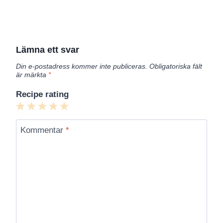
Lämna ett svar
Din e-postadress kommer inte publiceras.
Obligatoriska fält
är märkta
*
Recipe rating
1
2
3
4
5
Star
Stars
Stars
Stars
Stars
Kommentar
*