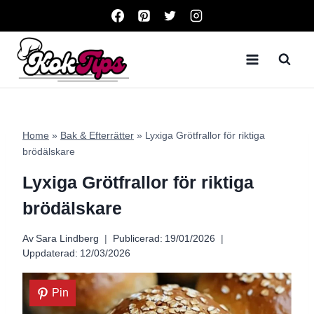
Skip
to
content
Home
»
Bak & Efterrätter
»
Lyxiga Grötfrallor för riktiga
brödälskare
Lyxiga Grötfrallor för riktiga
brödälskare
Av
Sara Lindberg
Publicerad:
19/01/2026
Uppdaterad:
12/03/2026
Pin