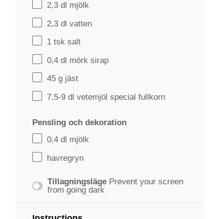
2
,3 dl mjölk
2
,3 dl vatten
1
tsk salt
0
,4 dl mörk sirap
45 g
jäst
7
,5-9 dl vetemjöl special fullkorn
Pensling och dekoration
0
,4 dl mjölk
havregryn
Tillagningsläge
Prevent your screen
from going dark
Instructions