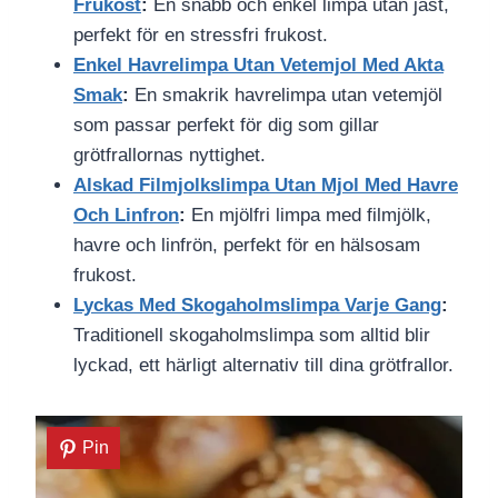
Frukost
:
En snabb och enkel limpa utan jäst,
perfekt för en stressfri frukost.
Enkel Havrelimpa Utan Vetemjol Med Akta
Smak
:
En smakrik havrelimpa utan vetemjöl
som passar perfekt för dig som gillar
grötfrallornas nyttighet.
Alskad Filmjolkslimpa Utan Mjol Med Havre
Och Linfron
:
En mjölfri limpa med filmjölk,
havre och linfrön, perfekt för en hälsosam
frukost.
Lyckas Med Skogaholmslimpa Varje Gang
:
Traditionell skogaholmslimpa som alltid blir
lyckad, ett härligt alternativ till dina grötfrallor.
Pin