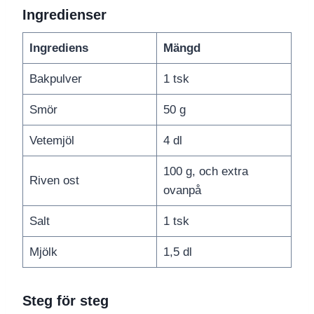
Ingredienser
Ingrediens
Mängd
Bakpulver
1 tsk
Smör
50 g
Vetemjöl
4 dl
100 g, och extra
Riven ost
ovanpå
Salt
1 tsk
Mjölk
1,5 dl
Steg för steg