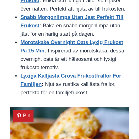
Frukost
:
Enkla och luftiga frallor som jäser
över natten. Perfekt att njuta av till frukosten.
Snabb Morgonlimpa Utan Jast Perfekt Till
Frukost
:
Baka en snabb morgonlimpa utan
jäst för en härlig start på dagen.
Morotskake Overnight Oats Lyxig Frukost
Pa 15 Min
:
Inspirerad av morotskaka, dessa
overnight oats är ett hälsosamt och lyxigt
frukostalternativ.
Lyxiga Kalljasta Grova Frukostfrallor For
Familjen
:
Njut av rustika kalljästa frallor,
perfekta för en familjefrukost.
Pin