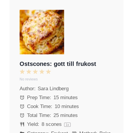
Ostscones: gott till frukost
1
2
3
4
5
No reviews
S
S
S
S
S
Author:
Sara Lindberg
t
t
t
t
t
a
a
a
a
a
Prep Time:
15 minutes
r
r
r
r
r
Cook Time:
10 minutes
s
s
s
s
Total Time:
25 minutes
Yield:
8
scones
1
x