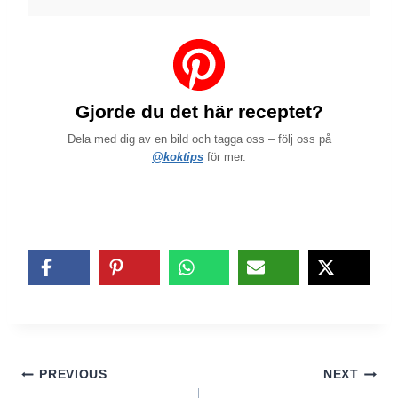
Gjorde du det här receptet?
Dela med dig av en bild och tagga oss – följ oss på
@koktips
för mer.
Inläggsnavigering
PREVIOUS
NEXT