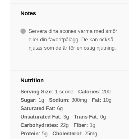
Notes
Servera dina scones varma med smör
eller din favoritpålägg. De kan också
njutas som de är för en ostig njutning.
Nutrition
Serving Size:
1 scone
Calories:
200
Sugar:
1g
Sodium:
300mg
Fat:
10g
Saturated Fat:
6g
Unsaturated Fat:
3g
Trans Fat:
0g
Carbohydrates:
22g
Fiber:
1g
Protein:
5g
Cholesterol:
25mg