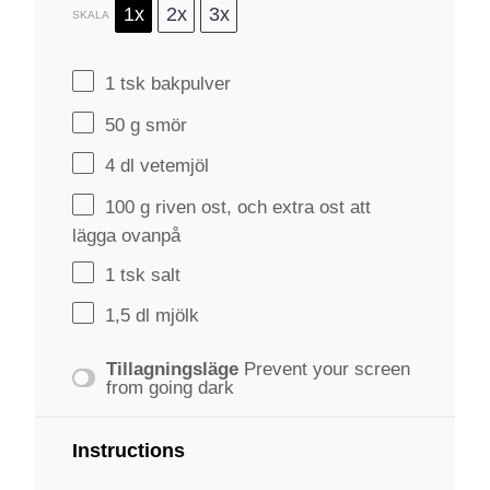
1x
2x
3x
SKALA
1
tsk bakpulver
50 g
smör
4
dl vetemjöl
100 g
riven ost, och extra ost att
lägga ovanpå
1
tsk salt
1
,5 dl mjölk
Tillagningsläge
Prevent your screen
from going dark
Instructions