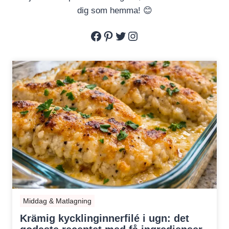
dig som hemma! 😊
Facebook
Pinterest
Twitter
Instagram
Middag & Matlagning
Krämig kycklinginnerfilé i ugn: det