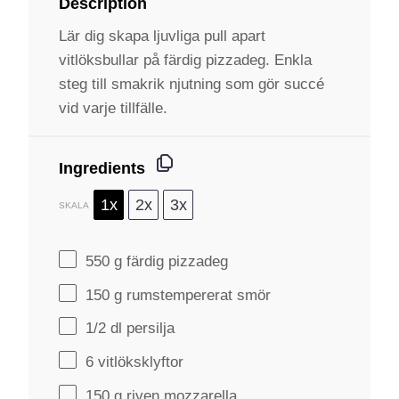
Description
Lär dig skapa ljuvliga pull apart
vitlöksbullar på färdig pizzadeg. Enkla
steg till smakrik njutning som gör succé
vid varje tillfälle.
Ingredients
1x
2x
3x
SKALA
550 g
färdig pizzadeg
150 g
rumstempererat smör
1/2
dl persilja
6
vitlöksklyftor
150 g
riven mozzarella