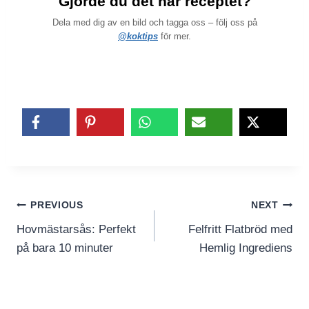
Gjorde du det här receptet?
Dela med dig av en bild och tagga oss – följ oss på
@koktips
för mer.
Inläggsnavigering
PREVIOUS
NEXT
Hovmästarsås: Perfekt
Felfritt Flatbröd med
på bara 10 minuter
Hemlig Ingrediens