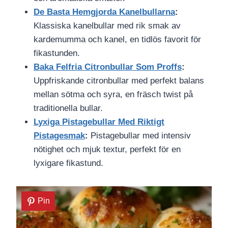
De Basta Hemgjorda Kanelbullarna
:
Klassiska kanelbullar med rik smak av
kardemumma och kanel, en tidlös favorit för
fikastunden.
Baka Felfria Citronbullar Som Proffs
:
Uppfriskande citronbullar med perfekt balans
mellan sötma och syra, en fräsch twist på
traditionella bullar.
Lyxiga Pistagebullar Med Riktigt
Pistagesmak
:
Pistagebullar med intensiv
nötighet och mjuk textur, perfekt för en
lyxigare fikastund.
Pin