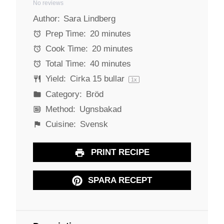
No reviews
S
S
S
S
S
Author:
Sara Lindberg
t
t
t
t
t
a
a
a
a
a
Prep Time:
20 minutes
r
r
r
r
r
Cook Time:
20 minutes
s
s
s
s
Total Time:
40 minutes
Yield:
Cirka
15
bullar
1
x
Category:
Bröd
Method:
Ugnsbakad
Cuisine:
Svensk
PRINT RECIPE
SPARA RECEPT