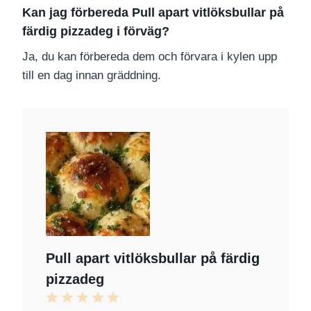
Kan jag förbereda Pull apart vitlöksbullar på
färdig pizzadeg i förväg?
Ja, du kan förbereda dem och förvara i kylen upp
till en dag innan gräddning.
Pull apart vitlöksbullar på färdig
pizzadeg
1
2
3
4
5