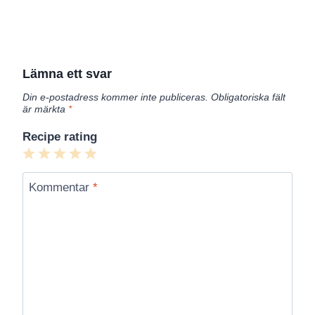
Lämna ett svar
Din e-postadress kommer inte publiceras.
Obligatoriska fält
är märkta
*
Recipe rating
1
2
3
4
5
Star
Stars
Stars
Stars
Stars
Kommentar
*