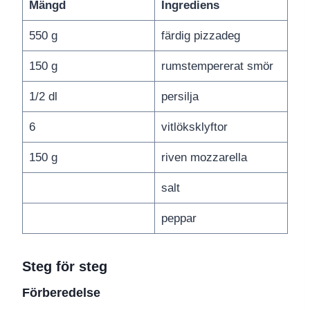
Mängd
Ingrediens
550 g
färdig pizzadeg
150 g
rumstempererat smör
1/2 dl
persilja
6
vitlöksklyftor
150 g
riven mozzarella
salt
peppar
Steg för steg
Förberedelse