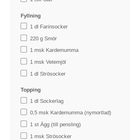
Fyllning
1
dl Farinsocker
220 g
Smör
1
msk Kardemumma
1
msk Vetemjöl
1
dl Strösocker
Topping
1
dl Sockerlag
0
,5 msk Kardemumma (nymortlad)
1
st Ägg (till pensling)
1
msk Strösocker