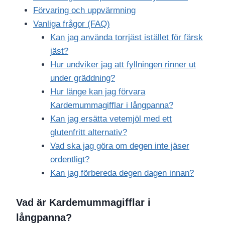
Förvaring och uppvärmning
Vanliga frågor (FAQ)
Kan jag använda torrjäst istället för färsk
jäst?
Hur undviker jag att fyllningen rinner ut
under gräddning?
Hur länge kan jag förvara
Kardemummagifflar i långpanna?
Kan jag ersätta vetemjöl med ett
glutenfritt alternativ?
Vad ska jag göra om degen inte jäser
ordentligt?
Kan jag förbereda degen dagen innan?
Vad är Kardemummagifflar i
långpanna?