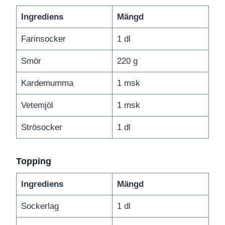
Ingrediens
Mängd
Farinsocker
1 dl
Smör
220 g
Kardemumma
1 msk
Vetemjöl
1 msk
Strösocker
1 dl
Topping
Ingrediens
Mängd
Sockerlag
1 dl