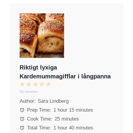
Riktigt lyxiga
Kardemummagifflar i långpanna
1
2
3
4
5
No reviews
S
S
S
S
S
Author:
Sara Lindberg
t
t
t
t
t
a
a
a
a
a
Prep Time:
1 hour 15 minutes
r
r
r
r
r
Cook Time:
25 minutes
s
s
s
s
Total Time:
1 hour 40 minutes