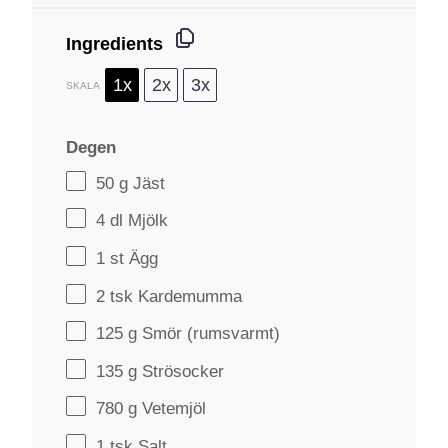
Ingredients
1x
2x
3x
SKALA
Degen
50 g
Jäst
4
dl Mjölk
1
st Ägg
2
tsk Kardemumma
125 g
Smör (rumsvarmt)
135 g
Strösocker
780 g
Vetemjöl
1
tsk Salt