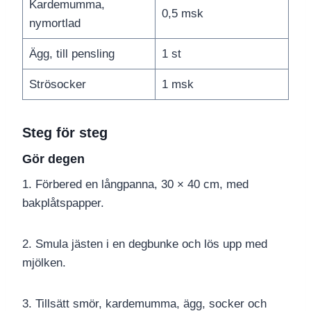
Kardemumma,
0,5 msk
nymortlad
Ägg, till pensling
1 st
Strösocker
1 msk
Steg för steg
Gör degen
1. Förbered en långpanna, 30 × 40 cm, med
bakplåtspapper.
2. Smula jästen i en degbunke och lös upp med
mjölken.
3. Tillsätt smör, kardemumma, ägg, socker och