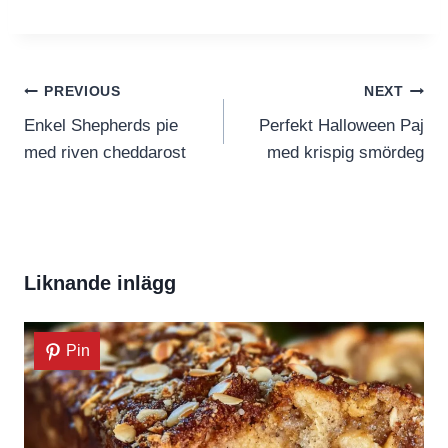
Inläggsnavigering
PREVIOUS
NEXT
Enkel Shepherds pie
Perfekt Halloween Paj
med riven cheddarost
med krispig smördeg
Liknande inlägg
Pin