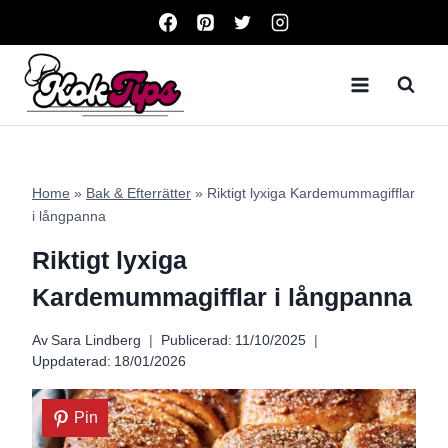
Skip
to
content
Home
»
Bak & Efterrätter
»
Riktigt lyxiga Kardemummagifflar
i långpanna
Riktigt lyxiga
Kardemummagifflar i långpanna
Av
Sara Lindberg
Publicerad:
11/10/2025
Uppdaterad:
18/01/2026
Pin