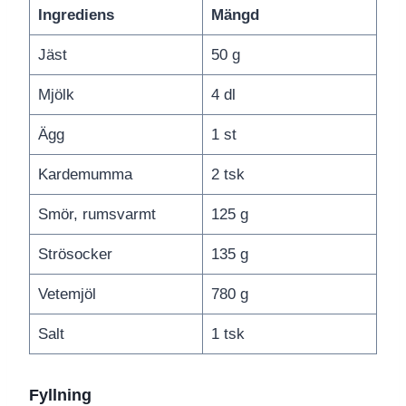
Ingrediens
Mängd
Jäst
50 g
Mjölk
4 dl
Ägg
1 st
Kardemumma
2 tsk
Smör, rumsvarmt
125 g
Strösocker
135 g
Vetemjöl
780 g
Salt
1 tsk
Fyllning