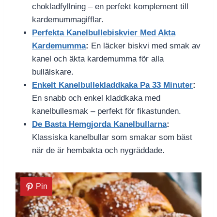
chokladfyllning – en perfekt komplement till
kardemummagifflar.
Perfekta Kanelbullebiskvier Med Akta
Kardemumma
:
En läcker biskvi med smak av
kanel och äkta kardemumma för alla
bullälskare.
Enkelt Kanelbullekladdkaka Pa 33 Minuter
:
En snabb och enkel kladdkaka med
kanelbullesmak – perfekt för fikastunden.
De Basta Hemgjorda Kanelbullarna
:
Klassiska kanelbullar som smakar som bäst
när de är hembakta och nygräddade.
Pin